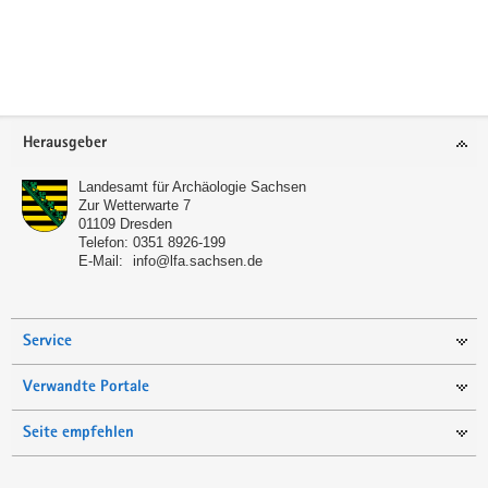
a
v
i
g
a
Footer-
Herausgeber
t
Bereich
i
Landesamt für Archäologie Sachsen
o
Zur Wetterwarte 7
01109
Dresden
n
Telefon:
0351 8926-199
E-Mail:
info@lfa.sachsen.de
Service
Verwandte Portale
Seite empfehlen