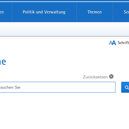
reifende
en
Politik und Verwaltung
Themen
Se
Schrif
he
t
Zurücksetzen
ff