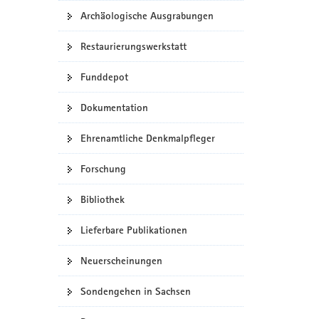
Archäologische Ausgrabungen
a
v
Restaurierungswerkstatt
i
g
Funddepot
a
t
Dokumentation
i
o
Ehrenamtliche Denkmalpfleger
n
Forschung
Bibliothek
Lieferbare Publikationen
Neuerscheinungen
Sondengehen in Sachsen