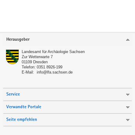
a
v
i
g
a
Footer-
Herausgeber
t
Bereich
i
Landesamt für Archäologie Sachsen
o
Zur Wetterwarte 7
01109
Dresden
n
Telefon:
0351 8926-199
E-Mail:
info@lfa.sachsen.de
Service
Verwandte Portale
Seite empfehlen