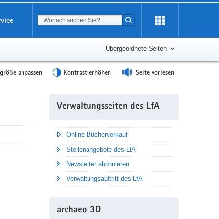
Suchbegriff
rvice
Suche starten
Übergeordnete Seiten
tgröße anpassen
Kontrast erhöhen
Seite vorlesen
Weitere
Verwaltungsseiten des LfA
Information
Online Bücherverkauf
Stellenangebote des LfA
Newsletter abonnieren
Verwaltungsauftritt des LfA
archaeo 3D