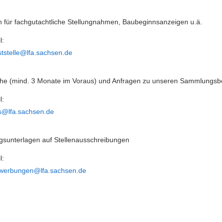
n für fachgutachtliche Stellungnahmen, Baubeginnsanzeigen u.ä.
l:
tstelle@lfa.sachsen.de
he (mind. 3 Monate im Voraus) und Anfragen zu unseren Sammlungs
l:
s@lfa.sachsen.de
sunterlagen auf Stellenausschreibungen
l:
werbungen@lfa.sachsen.de