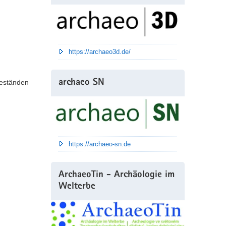
https://archaeo3d.de/
beständen
archaeo SN
https://archaeo-sn.de
ArchaeoTin - Archäologie im
Welterbe