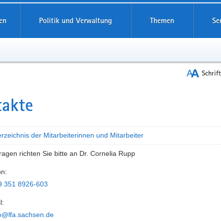
reifende
en
Politik und Verwaltung
Themen
Se
Schrif
takte
t
zeichnis der Mitarbeiterinnen und Mitarbeiter
agen richten Sie bitte an Dr. Cornelia Rupp
on:
9 351 8926-603
l:
fo@lfa.sachsen.de