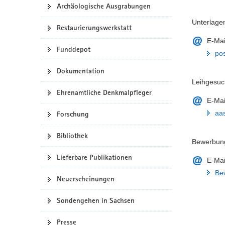
Archäologische Ausgrabungen
a
Unterlage
v
Restaurierungswerkstatt
i
E-Mai
g
Funddepot
pos
a
t
Dokumentation
i
Leihgesuc
o
Ehrenamtliche Denkmalpfleger
E-Mai
n
aa
Forschung
Bibliothek
Bewerbung
Lieferbare Publikationen
E-Mai
Be
Neuerscheinungen
Sondengehen in Sachsen
Presse