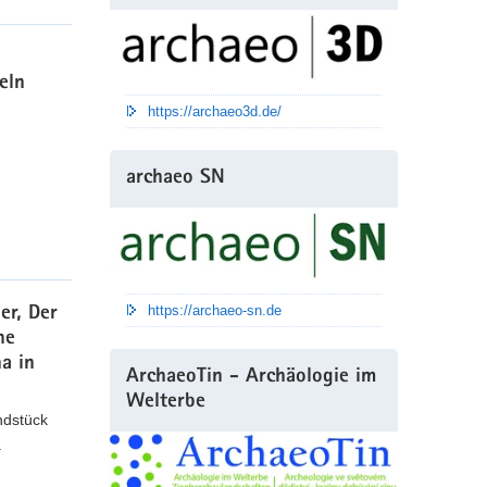
eln
https://archaeo3d.de/
archaeo SN
https://archaeo-sn.de
er, Der
he
a in
ArchaeoTin - Archäologie im
Welterbe
ndstück
.