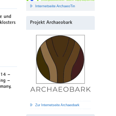
Internetseite ArchaeoTin
ie und
Projekt Archaeobark
klosters
014 –
ing –
rmany,
Zur Internetseite Archaeobark