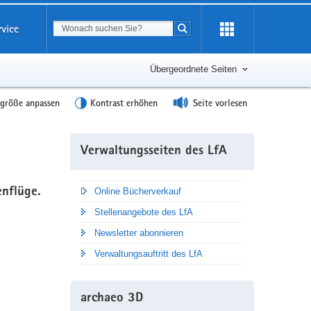
Suchbegriff
rvice
Suche starten
Übergeordnete Seiten
tgröße anpassen
Kontrast erhöhen
Seite vorlesen
Weitere
Verwaltungsseiten des LfA
Information
enflüge.
Online Bücherverkauf
Stellenangebote des LfA
Newsletter abonnieren
Verwaltungsauftritt des LfA
archaeo 3D