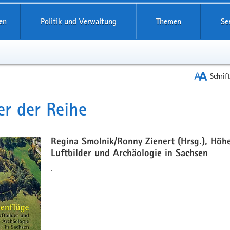
reifende
en
Politik und Verwaltung
Themen
Se
Schrif
r der Reihe
t
Regina Smolnik/Ronny Zienert (Hrsg.), Höh
Luftbilder und Archäologie in Sachsen
.