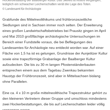
Hockerbestattung der Baalberger Kultur. Das Skelett ist restlos vergangen,
lediglich ein schwacher Leichenschatten verät die Lage des Toten.
© Landesamt für Archäologie
Grabfunde des Mittelneolithikums und frühbronzezeitliche
Siedlungen sind in Sachsen immer noch selten. Der Erweiterung
eines großen Landwirtschaftsbetriebes bei Prausitz gingen im April
und Mai 2010 großflächige archäologische Untersuchungen im
Bereich einer Fundstelle voraus, die bei Befliegungen des
Landesamtes für Archäologie neu entdeckt worden war. Auf einer
Fläche von 1,5 ha ist es gelungen, Grundrisse der Aunjetitzer Kultur
sowie eine trapezförmige Grabanlage der Baalberger Kultur
aufzudecken. Die bis zu 30 m langen Pfostenständerbauten
entsprechen einem aus dem Tagebau Zwenkau bekannten
Haustyp der Frühbronzezeit, sind aber in Mittelsachsen bislang
ohne Parallelen.
Eine ca. 4 x 10 m große mittelneolithische Trapezstruktur gehört zu
den kleineren Vertretern dieser Gruppe und umschloss mindestens
zwei Hockerbestattungen, die bis auf Leichenschatten leider völlig
vergangen waren.