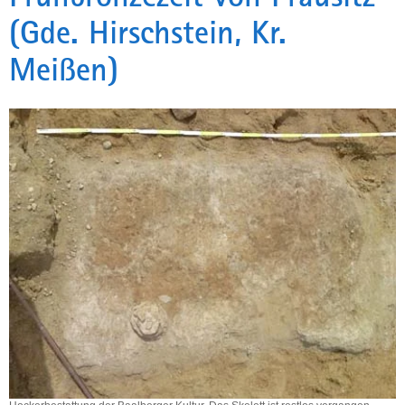
(Gde. Hirschstein, Kr.
a
v
Meißen)
i
g
a
t
i
o
n