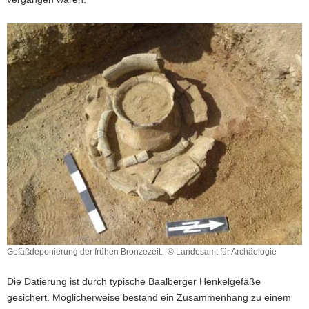
Gefäßdeponierung der frühen Bronzezeit.
© Landesamt für Archäologie
Gefäßdeponierung
der
Die Datierung ist durch typische Baalberger Henkelgefäße
frühen
gesichert. Möglicherweise bestand ein Zusammenhang zu einem
Bronzezeit.