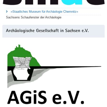
,
1
»Staatliches Museum für Archäologie Chemnitz«
4
Sachsens Schaufenster der Archäologie
M
Archäologische Gesellschaft in Sachsen e.V.
B
)