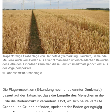
Trapezförmige Grabanlage von Hahnefeld (Gemarkung Stauchitz, Gemeinde
Meißen). Auch vom Boden aus erkennt man einen unterschiedlichen Bewuchs
des Getreides. Einordnen kann man diese Bewuchsmerkmale jedoch erst aus
der Vogelperspektive.
© Landesamt für Archäologie
Trapezförmige
Grabanlage
von
Die Flugprospektion (Erkundung noch unbekannter Denkmale)
Hahnefeld
basiert auf der Tatsache, dass die Eingriffe des Menschen in die
(Gemarkung
Stauchitz,
Erde die Bodenstruktur verändern. Dort, wo sich heute verfüllte
Gemeinde
Gräben und Gruben befinden, speichert der Boden geringfügig
Meißen).