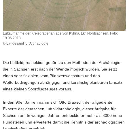
a
v
i
g
a
Luftaufnahme der Kreisgrabenanlage von Kyhna, Lkr. Nordsachsen. Foto:
19.06.2018.
t
© Landesamt für Archäologie
i
Luftaufnahme
o
der
n
Kreisgrabenanlage
Die Luftbildprospektion gehört zu den Methoden der Archäologie,
von
die in Sachsen erst nach der Wende möglich wurden. Sie setzt
Kyhna,
Lkr.
einen sehr flexiblen, vom Pflanzenwachstum und den
Nordsachsen.
Wetterbedingungen abhängigen und kurzfristig planbaren Einsatz
Foto:
eines kleinen Sportflugzeuges voraus.
19.06.2018.
In den 90er Jahren nahm sich Otto Braasch, der altgediente
Experte der deutschen Luftbildarchäologie, dieser Aufgabe für
Sachsen an. In wenigen Jahren entdeckte er mehr als 3000 neue
Fundstellen und erweiterte damit die Kenntnis der archäologischen
Landschaften erheblich.