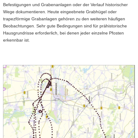
Wohngebäudes
Befestigungen und Grabenanlagen oder der Verlauf historischer
aus
Wege dokumentieren. Heute eingeebnete Grabhügel oder
der
frühen
trapezförmige Grabanlagen gehören zu den weiteren häufigen
Jungsteinzeit
Beobachtungen. Sehr gute Bedingungen sind für prähistorische
(um
Hausgrundrisse erforderlich, bei denen jeder einzelne Pfosten
5000
erkennbar ist.
v.
Chr.)
bei
Großdalzig,
Lkr.
Leipzig.
Foto:
27.06.2018