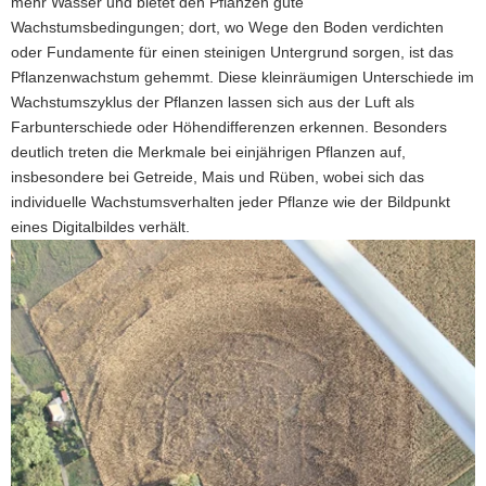
mehr Wasser und bietet den Pflanzen gute
Auch
Wachstumsbedingungen; dort, wo Wege den Boden verdichten
vom
oder Fundamente für einen steinigen Untergrund sorgen, ist das
Boden
aus
Pflanzenwachstum gehemmt. Diese kleinräumigen Unterschiede im
erkennt
Wachstumszyklus der Pflanzen lassen sich aus der Luft als
man
Farbunterschiede oder Höhendifferenzen erkennen. Besonders
einen
deutlich treten die Merkmale bei einjährigen Pflanzen auf,
unterschiedlichen
insbesondere bei Getreide, Mais und Rüben, wobei sich das
Bewuchs
des
individuelle Wachstumsverhalten jeder Pflanze wie der Bildpunkt
Getreides.
eines Digitalbildes verhält.
Einordnen
kann
man
diese
Bewuchsmerkmale
jedoch
erst
aus
der
Vogelperspektive.