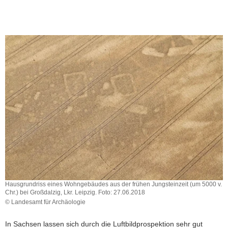
sehr
deutlich
die
Strukturen
im
Untergrund
erkennen.
Hausgrundriss eines Wohngebäudes aus der frühen Jungsteinzeit (um 5000 v.
Chr.) bei Großdalzig, Lkr. Leipzig. Foto: 27.06.2018
© Landesamt für Archäologie
Hausgrundriss
eines
In Sachsen lassen sich durch die Luftbildprospektion sehr gut