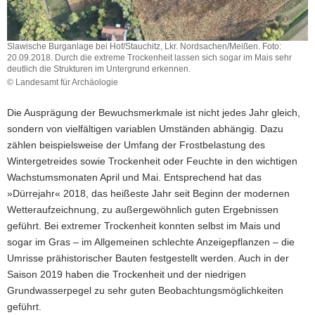
Slawische Burganlage bei Hof/Stauchitz, Lkr. Nordsachen/Meißen. Foto:
20.09.2018. Durch die extreme Trockenheit lassen sich sogar im Mais sehr
deutlich die Strukturen im Untergrund erkennen.
© Landesamt für Archäologie
Slawische
Burganlage
Die Ausprägung der Bewuchsmerkmale ist nicht jedes Jahr gleich,
bei
sondern von vielfältigen variablen Umständen abhängig. Dazu
Hof/Stauchitz,
zählen beispielsweise der Umfang der Frostbelastung des
Lkr.
Nordsachen/Meißen.
Wintergetreides sowie Trockenheit oder Feuchte in den wichtigen
Foto:
Wachstumsmonaten April und Mai. Entsprechend hat das
20.09.2018.
»Dürrejahr« 2018, das heißeste Jahr seit Beginn der modernen
Durch
Wetteraufzeichnung, zu außergewöhnlich guten Ergebnissen
die
geführt. Bei extremer Trockenheit konnten selbst im Mais und
extreme
Trockenheit
sogar im Gras – im Allgemeinen schlechte Anzeigepflanzen – die
lassen
Umrisse prähistorischer Bauten festgestellt werden. Auch in der
sich
Saison 2019 haben die Trockenheit und der niedrigen
sogar
Grundwasserpegel zu sehr guten Beobachtungsmöglichkeiten
im
geführt.
Mais