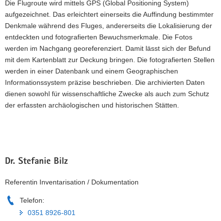
Die Flugroute wird mittels GPS (Global Positioning System)
einem
aufgezeichnet. Das erleichtert einerseits die Auffindung bestimmter
Flugtrack
Denkmale während des Fluges, andererseits die Lokalisierung der
zwischen
Riesa,
entdeckten und fotografierten Bewuchsmerkmale. Die Fotos
Großenhain
werden im Nachgang georeferenziert. Damit lässt sich der Befund
und
mit dem Kartenblatt zur Deckung bringen. Die fotografierten Stellen
Lommatzsch
werden in einer Datenbank und einem Geographischen
in
Informationssystem präzise beschrieben. Die archivierten Daten
Mittelsachsen.
dienen sowohl für wissenschaftliche Zwecke als auch zum Schutz
der erfassten archäologischen und historischen Stätten.
Dr. Stefanie Bilz
Referentin Inventarisation / Dokumentation
Telefon:
0351 8926-801