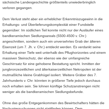
sächsische Landesgeschichte größtenteils unwiederbringlich
verloren gegangen.
Dem Verlust steht aber ein erheblicher Erkenntniszugewinn in die
Erhaltungs- und Überlieferungskomplexität einer Fundstelle
gegenüber: Im südlichen Teil konnte nicht nur der Ausläufer eines
bandkeramischen Siedlungsareals (5500-4500 v. Chr.)
angeschnitten, sondern auch ein unversehrtes Grab der älteren
Eisenzeit (um 7. Jh. v. Chr.) entdeckt werden. Es verdankt seine
Erhaltung einer Tiefe weit unterhalb des Pflughorizontes und einem
massiven Steinschutz, der ebenso wie der umfangreiche
Geschirrsatz für eine gehobene Bestattung spricht. Inmitten der
jungbronzezeitlichen und älterkaiserzeitlichen Nekropolen ist der
mutmaßliche kleine Grabhügel isoliert. Weitere Gräber des 7.
Jahrhunderts v. Chr. könnten in größerer Tiefe jedoch durchaus
noch erhalten sein. Sie lohnen künftige Schutzanstrengen nicht
weniger als die bandkeramischen Siedlungsbefunde.
Ohne das große Entgegenkommen des Bewirtschafters hätten die
Nachuntersuchungen nicht stattfinden können. Dem