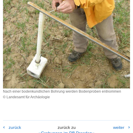
Nach einer bodenkundlichen Bohrung werden Bodenproben entnommen
© Landesamt für Archäologie
Nach
einer
bodenkundlichen
Bohrung
werden
zurück
zurück zu
weiter
Bodenproben
»Grabungen im DB Dresden«