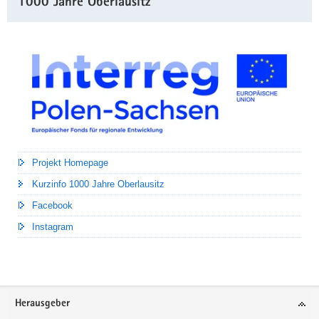
1000 Jahre Oberlausitz
Projekt Homepage
Kurzinfo 1000 Jahre Oberlausitz
Facebook
Instagram
Footer-
Herausgeber
Bereich