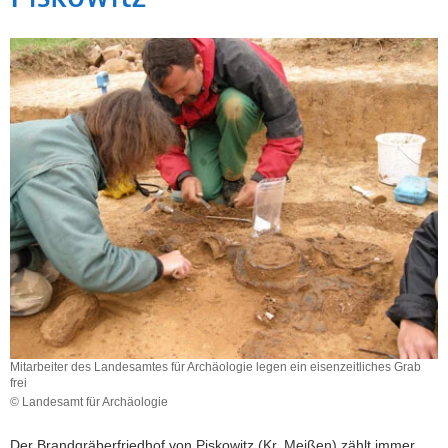
a
v
i
g
a
t
i
o
n
Mitarbeiter des Landesamtes für Archäologie legen ein eisenzeitliches Grab
frei
© Landesamt für Archäologie
Der Brandgräberfriedhof von Piskowitz (Kr. Meißen) zählt immer