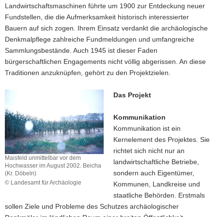
Landwirtschaftsmaschinen führte um 1900 zur Entdeckung neuer
Fundstellen, die die Aufmerksamkeit historisch interessierter
Bauern auf sich zogen. Ihrem Einsatz verdankt die archäologische
Denkmalpflege zahlreiche Fundmeldungen und umfangreiche
Sammlungsbestände. Auch 1945 ist dieser Faden
bürgerschaftlichen Engagements nicht völlig abgerissen. An diese
Traditionen anzuknüpfen, gehört zu den Projektzielen.
Das Projekt
Kommunikation
Kommunikation ist ein
Kernelement des Projektes. Sie
richtet sich nicht nur an
Maisfeld unmittelbar vor dem
landwirtschaftliche Betriebe,
Hochwasser im August 2002. Beicha
sondern auch Eigentümer,
(Kr. Döbeln)
© Landesamt für Archäologie
Kommunen, Landkreise und
Maisfeld
staatliche Behörden. Erstmals
unmittelbar
sollen Ziele und Probleme des Schutzes archäologischer
vor