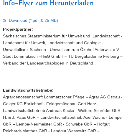
Info-Flyer zum Herunterladen
(Lkr.
Mittelsachsen,
Frühsommer
Download (*.pdf, 0,25 MB)
2003)
Projektpartner:
Sächsisches Staatsministerium für Umwelt und Landwirtschaft -
Landesamt für Umwelt, Landwirtschaft und Geologie -
Umweltallianz Sachsen - Umweltzentrum Ökohof Auterwitz e.V. –
Stadt Lommatzsch –H&G GmbH – TU Bergakademie Freiberg –
Verband der Landesarchäologen in Deutschland
Landwirtschaftsbetriebe:
Agrargenossenschaft Lommatzscher Pflege – Agrar AG Ostrau -
Geiger KG Ehrlichhof - Feldgemüsebau Gert Harz -
Landwirtschaftsbetrieb Andreas Kucka - Wolters-Schröder GbR –
H. & J. Paas GbR – Landwirtschaftsbetrieb Axel Wachs - Lempe
GbR – Lempe-Neumeister GbR - Schwäbe GbR – Hofgut
Reichardt-Matthes GbR - Landgut Westewitz GbR –