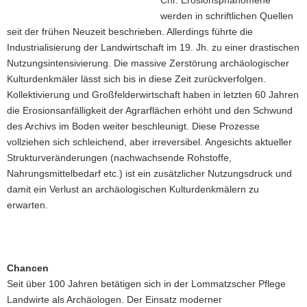
Chr. Erosionsphänomene
Angepflügte
werden in schriftlichen Quellen
vorgeschichtliche
seit der frühen Neuzeit beschrieben. Allerdings führte die
Strukturen
bei
Industrialisierung der Landwirtschaft im 19. Jh. zu einer drastischen
Lüttewitz
Nutzungsintensivierung. Die massive Zerstörung archäologischer
(Lkr.
Kulturdenkmäler lässt sich bis in diese Zeit zurückverfolgen.
Mittelsachsen)
Kollektivierung und Großfelderwirtschaft haben in letzten 60 Jahren
die Erosionsanfälligkeit der Agrarflächen erhöht und den Schwund
des Archivs im Boden weiter beschleunigt. Diese Prozesse
vollziehen sich schleichend, aber irreversibel. Angesichts aktueller
Strukturveränderungen (nachwachsende Rohstoffe,
Nahrungsmittelbedarf etc.) ist ein zusätzlicher Nutzungsdruck und
damit ein Verlust an archäologischen Kulturdenkmälern zu
erwarten.
Chancen
Seit über 100 Jahren betätigen sich in der Lommatzscher Pflege
Landwirte als Archäologen. Der Einsatz moderner