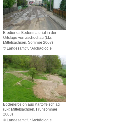
Erodiertes Bodenmaterial in der
Ortslage von Zschochau (Lkr.
Mittelsachsen, Sommer 2007)
© Landesamt für Archäologie
Erodiertes
Bodenmaterial
in
der
Ortslage
von
Zschochau
(Lkr.
Mittelsachsen,
Bodenerosion aus Kartoffelschlag
Sommer
(Lkr. Mittelsachsen, Frühsommer
2007)
2003)
© Landesamt für Archäologie
Bodenerosion
aus
Kartoffelschlag