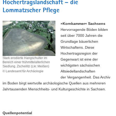
Hochertragslandschaft – die
a
Lommatzscher Pflege
v
i
g
»Kornkammer« Sachsens
a
Hervorragende Böden bilden
t
seit über 7000 Jahren die
i
Grundlage bäuerlichen
o
Wirtschaftens. Diese
n
Hochertragsregion der
Stark erodierte Hangschulter im
Gegenwart ist eine der
Bereich einer frühmittelalterlichen
wichtigsten sächsischen
Siedlung. Zscheilitz (Lkr. Meißen)
Altsiedellandschaften
© Landesamt für Archäologie
Stark
der Vergangenheit. Das Archiv
erodierte
im Boden birgt wertvolle archäologische Quellen aus mehreren
Hangschulter
Jahrtausenden Menschheits- und Kulturgeschichte in Sachsen.
im
Bereich
einer
frühmittelalterlichen
Siedlung.
Quellenpotential
Zscheilitz