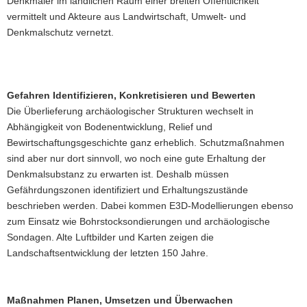
Denkmäler im ländlichen Raum einer breiten Öffentlichkeit
dem
Hochwasser
vermittelt und Akteure aus Landwirtschaft, Umwelt- und
im
Denkmalschutz vernetzt.
August
2002.
Beicha
(Kr.
Döbeln)
Gefahren Identifizieren, Konkretisieren und Bewerten
Die Überlieferung archäologischer Strukturen wechselt in
Abhängigkeit von Bodenentwicklung, Relief und
Bewirtschaftungsgeschichte ganz erheblich. Schutzmaßnahmen
sind aber nur dort sinnvoll, wo noch eine gute Erhaltung der
Denkmalsubstanz zu erwarten ist. Deshalb müssen
Gefährdungszonen identifiziert und Erhaltungszustände
beschrieben werden. Dabei kommen E3D-Modellierungen ebenso
zum Einsatz wie Bohrstocksondierungen und archäologische
Sondagen. Alte Luftbilder und Karten zeigen die
Landschaftsentwicklung der letzten 150 Jahre.
Maßnahmen Planen, Umsetzen und Überwachen