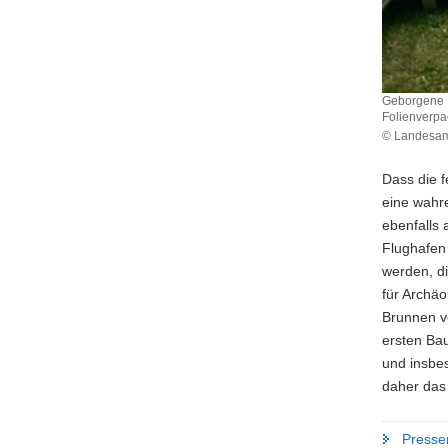
Geborgene E
Folienverp
© Landesamt
Geborgen
Einzelhölz
Dass die 
mit
eine wahr
"konservat
ebenfalls
Erstverso
durch
Flughafen 
luft-
werden, di
und
für Archäo
wasserdic
Brunnen v
Folienver
ersten Ba
und insbe
daher das
Presse