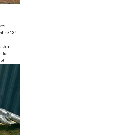
ses
Jahr 5134
uch in
enden
et.