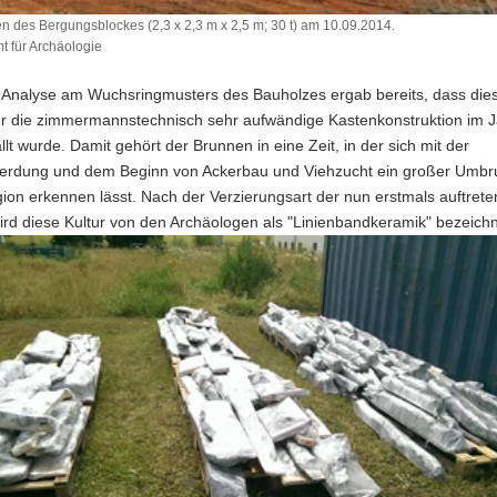
 des Bergungsblockes (2,3 x 2,3 m x 2,5 m; 30 t) am 10.09.2014.
 für Archäologie
ben
e Analyse am Wuchsringmusters des Bauholzes ergab bereits, dass die
lockes
ür die zimmermannstechnisch sehr aufwändige Kastenkonstruktion im 
ällt wurde. Damit gehört der Brunnen in eine Zeit, in der sich mit der
erdung und dem Beginn von Ackerbau und Viehzucht ein großer Umbr
ion erkennen lässt. Nach der Verzierungsart der nun erstmals auftret
rd diese Kultur von den Archäologen als "Linienbandkeramik" bezeichn
4.