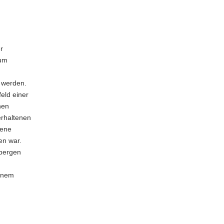
r
aum
 werden.
eld einer
hen
erhaltenen
sene
en war.
bergen
einem