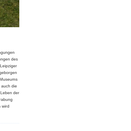
ingungen
hungen des
Leipziger
e geborgen
en Museums
 auch die
 Leben der
grabung
 wird