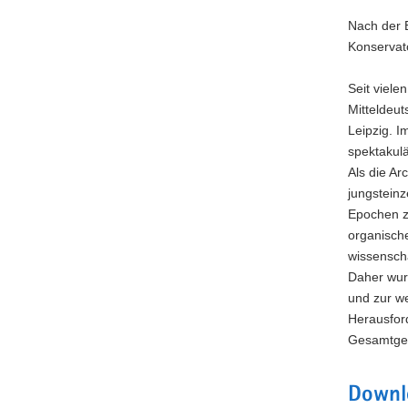
Plan
der
Nach der B
Grabungsf
Konservat
mit
Hausgrund
und
Seit viele
Lage
Mitteldeu
der
Leipzig. 
Brunnenb
spektakul
Als die A
jungstein
Epochen z
organisch
wissenscha
Daher wur
und zur we
Herausfor
Gesamtgew
Downl