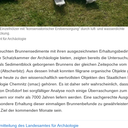
inzelhölzer mit "konservatorischer Erstversorgung" durch luft- und wasserdichte
ackung.
 für Archäologie
e
er
feuchten Brunnensedimente mit ihren ausgezeichneten Erhaltungsbed
e Schatzkammer der Archäologie bieten, zeigten bereits die Untersuc
orischer
 als Sedimentblock geborgenen Brunnens der gleichen Zeitepoche vom 
rgung"
(Altscherbitz). Aus dessen Inhalt konnten filigrane organische Objekt
e heute zu den wissenschaftlich wertvollsten Objekten des Staatlich
logie Chemnitz (smac) gehören. Es ist daher sehr wahrscheinlich, dass
hte
on Droßdorf bei sorgfältiger Analyse noch einige Überraschungen zum
packung.
uern vor mehr als 7000 Jahren liefern werden. Eine sachgerechte Aus
sondere Erhaltung dieser einmaligen Brunnenbefunde zu gewährleisten
 Ziel der kommenden Monate sein.
mitteilung des Landesamtes für Archäologie