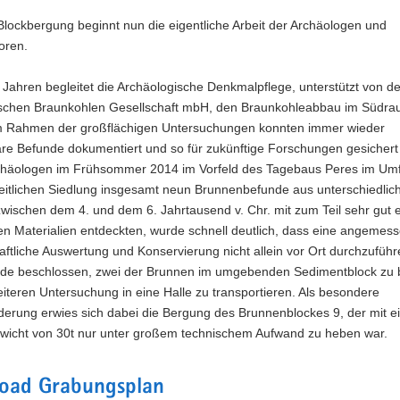
lockbergung beginnt nun die eigentliche Arbeit der Archäologen und
läche
oren.
rissen
n Jahren begleitet die Archäologische Denkmalpflege, unterstützt von de
tschen Braunkohlen Gesellschaft mbH, den Braunkohleabbau im Südr
Im Rahmen der großflächigen Untersuchungen konnten immer wieder
efunde.
äre Befunde dokumentiert und so für zukünftige Forschungen gesichert
rchäologen im Frühsommer 2014 im Vorfeld des Tagebaus Peres im Umf
zeitlichen Siedlung insgesamt neun Brunnenbefunde aus unterschiedlic
wischen dem 4. und dem 6. Jahrtausend v. Chr. mit zum Teil sehr gut 
en Materialien entdeckten, wurde schnell deutlich, dass eine angemes
ftliche Auswertung und Konservierung nicht allein vor Ort durchzuführ
de beschlossen, zwei der Brunnen im umgebenden Sedimentblock zu 
iteren Untersuchung in eine Halle zu transportieren. Als besondere
derung erwies sich dabei die Bergung des Brunnenblockes 9, der mit 
icht von 30t nur unter großem technischem Aufwand zu heben war.
oad Grabungsplan