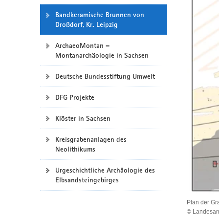
a
Bandkeramische Brunnen von
v
Droßdorf, Kr. Leipzig
i
g
ArchaeoMontan –
Montanarchäologie in Sachsen
a
t
Deutsche Bundesstiftung Umwelt
i
o
DFG Projekte
n
Klöster in Sachsen
Kreisgrabenanlagen des
Neolithikums
Urgeschichtliche Archäologie des
Elbsandsteingebirges
Plan der Gr
© Landesamt