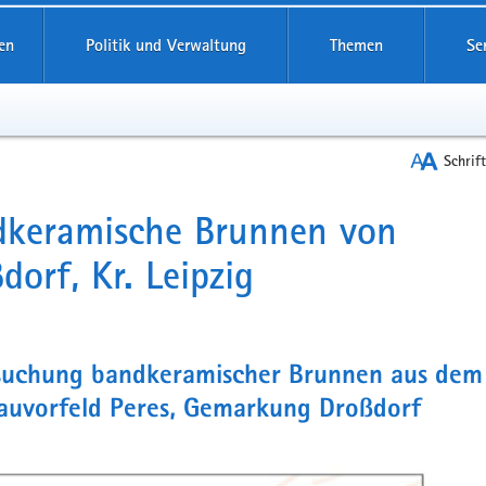
reifende
en
Politik und Verwaltung
Themen
Se
Schrif
dkeramische Brunnen von
t
dorf, Kr. Leipzig
suchung bandkeramischer Brunnen aus dem
auvorfeld Peres, Gemarkung Droßdorf