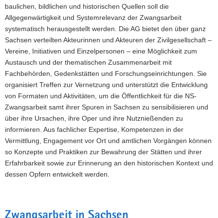
Frohburg)
baulichen, bildlichen und historischen Quellen soll die
in
Allgegenwärtigkeit und Systemrelevanz der Zwangsarbeit
einer
systematisch herausgestellt werden. Die AG bietet den über ganz
alliierten
Sachsen verteilten Akteurinnen und Akteuren der Zivilgesellschaft –
Luftaufnahme.
Vereine, Initiativen und Einzelpersonen – eine Möglichkeit zum
Quelle:
Geschichtswerkstatt
Austausch und der thematischen Zusammenarbeit mit
Flößberg
Fachbehörden, Gedenkstätten und Forschungseinrichtungen. Sie
e.V.,
organisiert Treffen zur Vernetzung und unterstützt die Entwicklung
Luftbilddatenbank
von Formaten und Aktivitäten, um die Öffentlichkeit für die NS-
Dr.
Zwangsarbeit samt ihrer Spuren in Sachsen zu sensibilisieren und
Carls
GmbH
über ihre Ursachen, ihre Oper und ihre Nutznießenden zu
informieren. Aus fachlicher Expertise, Kompetenzen in der
Vermittlung, Engagement vor Ort und amtlichen Vorgängen können
so Konzepte und Praktiken zur Bewahrung der Stätten und ihrer
Erfahrbarkeit sowie zur Erinnerung an den historischen Kontext und
dessen Opfern entwickelt werden.
Zwangsarbeit in Sachsen