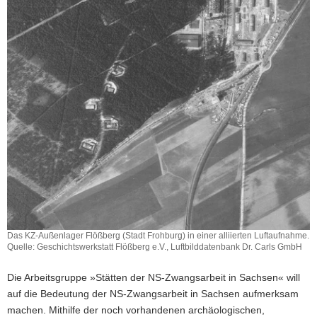
a
v
i
g
a
t
i
o
n
Das KZ-Außenlager Flößberg (Stadt Frohburg) in einer alliierten Luftaufnahme.
Quelle: Geschichtswerkstatt Flößberg e.V., Luftbilddatenbank Dr. Carls GmbH
Das
KZ-
Die Arbeitsgruppe »Stätten der NS-Zwangsarbeit in Sachsen« will
Außenlager
auf die Bedeutung der NS-Zwangsarbeit in Sachsen aufmerksam
Flößberg
machen. Mithilfe der noch vorhandenen archäologischen,
(Stadt