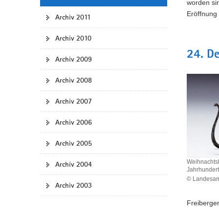
worden si
Eröffnung
Archiv 2011
Archiv 2010
24. D
Archiv 2009
Archiv 2008
Archiv 2007
Archiv 2006
Archiv 2005
Weihnachts
Archiv 2004
Jahrhundert
© Landesamt
Archiv 2003
Weihnach
aus
Freiberge
dem
18.