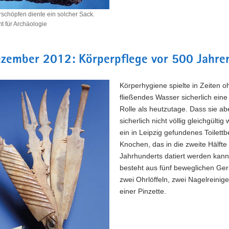
chöpfen diente ein solcher Sack.
 für Archäologie
höpfen
ezember 2012: Körperpflege vor 500 Jahre
Körperhygiene spielte in Zeiten o
fließendes Wasser sicherlich ein
Rolle als heutzutage. Dass sie ab
sicherlich nicht völlig gleichgültig 
ein in Leipzig gefundenes Toilett
Knochen, das in die zweite Hälfte
Jahrhunderts datiert werden kann
besteht aus fünf beweglichen Ger
zwei Ohrlöffeln, zwei Nagelreinig
einer Pinzette.