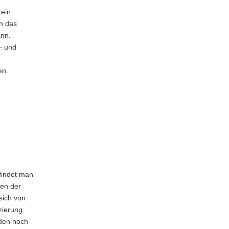
ein
in das
ann.
- und
en.
 findet man
ten der
sich von
zierung
 den noch