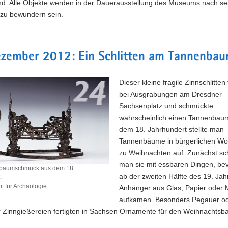
nd. Alle Objekte werden in der Dauerausstellung des Museums nach se
 zu bewundern sein.
ezember 2012: Ein Schlitten am Tannenba
Dieser kleine fragile Zinnschlitten
bei Ausgrabungen am Dresdner
Sachsenplatz und schmückte
wahrscheinlich einen Tannenbaum
dem 18. Jahrhundert stellte man
Tannenbäume in bürgerlichen W
zu Weihnachten auf. Zunächst s
man sie mit essbaren Dingen, be
baumschmuck aus dem 18.
ab der zweiten Hälfte des 19. Ja
.
 für Archäologie
Anhänger aus Glas, Papier oder M
tsbaumschmuck
aufkamen. Besonders Pegauer o
r Zinngießereien fertigten in Sachsen Ornamente für den Weihnachtsb