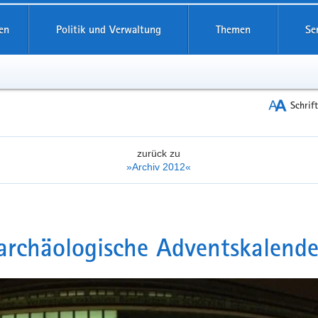
reifende
en
Politik und Verwaltung
Themen
Se
Schrif
zurück zu
»Archiv 2012«
archäologische Adventskalende