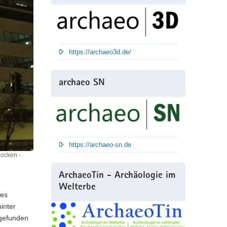
https://archaeo3d.de/
archaeo SN
https://archaeo-sn.de
hocken -
ArchaeoTin - Archäologie im
Welterbe
des
inter
 gefunden