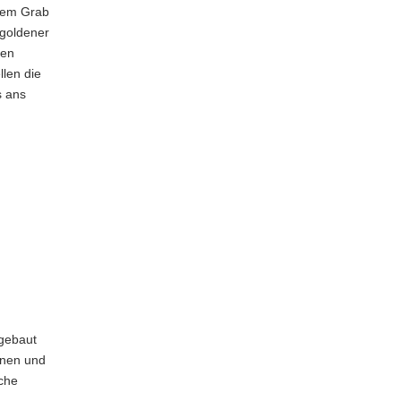
inem Grab
 goldener
nen
len die
s ans
gebaut
inen und
che