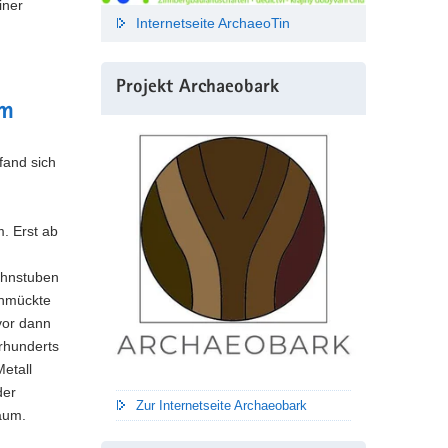
iner
Internetseite ArchaeoTin
Projekt Archaeobark
um
 fand sich
. Erst ab
ohnstuben
chmückte
vor dann
hrhunderts
etall
der
Zur Internetseite Archaeobark
aum.