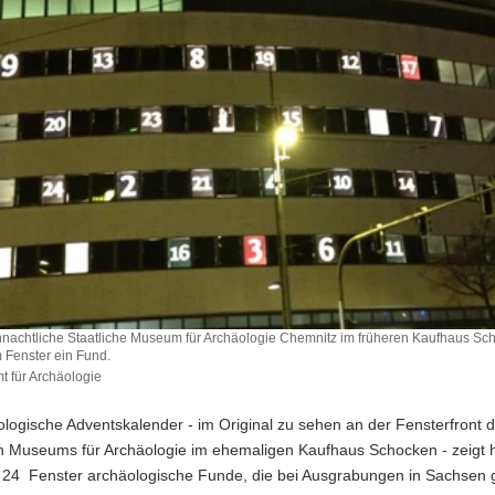
nachtliche Staatliche Museum für Archäologie Chemnitz im früheren Kaufhaus Sc
m Fenster ein Fund.
 für Archäologie
logische Adventskalender - im Original zu sehen an der Fensterfront 
en Museums für Archäologie im ehemaligen Kaufhaus Schocken - zeigt h
 24 Fenster archäologische Funde, die bei Ausgrabungen in Sachsen