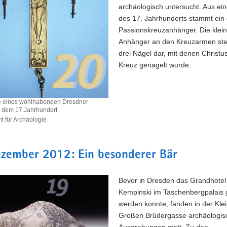
archäologisch untersucht. Aus e
des 17. Jahrhunderts stammt ein
Passionskreuzanhänger. Die klei
Anhänger an den Kreuzarmen stel
drei Nägel dar, mit denen Christu
Kreuz genagelt wurde.
e eines wohlhabenden Dresdner
s dem 17.Jahrhundert
 für Archäologie
ge
nden
ezember 2012: Ein besonderer Bär
Bevor in Dresden das Grandhotel
Kempinski im Taschenbergpalais 
ndert
werden konnte, fanden in der Kle
Großen Brüdergasse archäologis
Ausgrabungen statt. Zu den