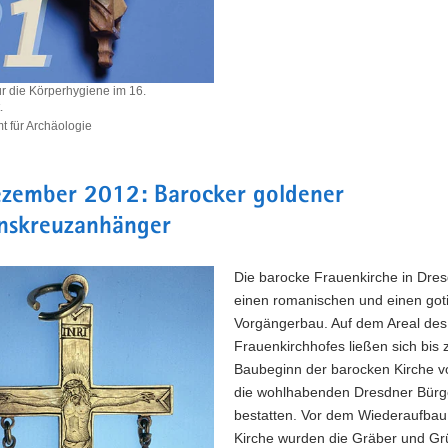
ür die Körperhygiene im 16.
.
 für Archäologie
ezember 2012: Barocker goldener
iene
onskreuzanhänger
rt.
Die barocke Frauenkirche in Dre
einen romanischen und einen got
Vorgängerbau. Auf dem Areal des
Frauenkirchhofes ließen sich bis
Baubeginn der barocken Kirche v
die wohlhabenden Dresdner Bürg
bestatten. Vor dem Wiederaufbau
Kirche wurden die Gräber und Gr