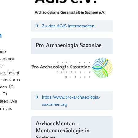
Zu den AGiS Internetseiten
n
Pro Archaeologia Saxoniae
hne
e andere
er
war, belegt
besteck aus
 des 16.
. Es
https://www.pro-archaeologia-
äten, wie
saxoniae.org
ern und
ArchaeoMontan -
Montanarchäologie in