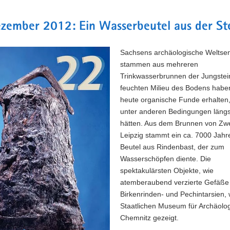
rt.
zember 2012: Ein Wasserbeutel aus der Ste
Sachsens archäologische Weltse
stammen aus mehreren
Trinkwasserbrunnen der Jungstein
feuchten Milieu des Bodens haben
heute organische Funde erhalten,
unter anderen Bedingungen längst
hätten. Aus dem Brunnen von Zw
Leipzig stammt ein ca. 7000 Jahre
Beutel aus Rindenbast, der zum
Wasserschöpfen diente. Die
spektakulärsten Objekte, wie
atemberaubend verzierte Gefäße
Birkenrinden- und Pechintarsien,
Staatlichen Museum für Archäolo
Chemnitz gezeigt.