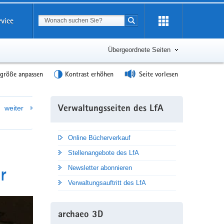
Suchbegriff
rvice
Suche starten
Übergeordnete Seiten
tgröße anpassen
Kontrast erhöhen
Seite vorlesen
Weitere
weiter
Verwaltungsseiten des LfA
Information
Online Bücherverkauf
Stellenangebote des LfA
r
Newsletter abonnieren
Verwaltungsauftritt des LfA
archaeo 3D