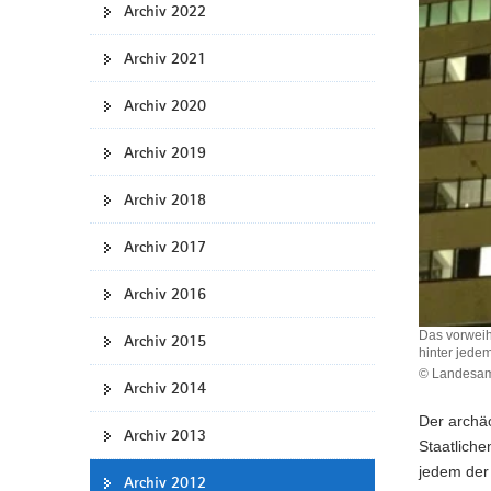
Archiv 2022
a
v
Archiv 2021
i
g
Archiv 2020
a
t
Archiv 2019
i
Archiv 2018
o
n
Archiv 2017
Archiv 2016
Das vorweih
Archiv 2015
hinter jede
© Landesamt
Archiv 2014
Der archäo
Archiv 2013
Staatlich
jedem der
Archiv 2012