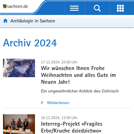
P
P
H
W
F
o
o
a
e
o
r
r
u
i
o
Archäologie in Sachsen
t
t
p
t
t
a
a
t
e
e
l
l
i
r
r
Archiv 2024
Hauptinhalt
ü
n
n
e
-
b
a
h
I
B
e
v
a
n
e
17.12.2024, 10:00 Uhr
r
i
l
f
r
Wir wünschen Ihnen Frohe
g
g
t
o
e
Weihnachten und alles Gute im
r
a
r
i
Neuen Jahr!
e
t
m
c
Ein ungewöhnlicher Anblick des Göhrisch
i
i
a
h
f
o
t
Weiterlesen
e
n
i
n
o
16.12.2024, 13:00 Uhr
d
n
Interreg-Projekt »Fragiles
e
Erbe/Kruche dziedzictwo«
N