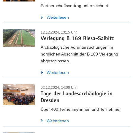
Partnerschaftsvertrag unterzeichnet
a
v
Weiterlesen
i
g
12.12.2024, 13:15 Uhr
a
Verlegung B 169 Riesa-Salbitz
t
Archäologische Voruntersuchungen im
i
nördlichen Abschnitt der B 169 Verlegung
o
abgeschlossen.
n
Weiterlesen
02.12.2024, 14:00 Uhr
Tage der Landesarchäologie in
Dresden
Über 400 Teilnehmerinnen und Teilnehmer
Weiterlesen