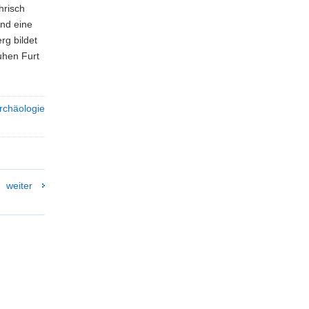
hrisch
and eine
g bildet
uhen Furt
rchäologie
weiter