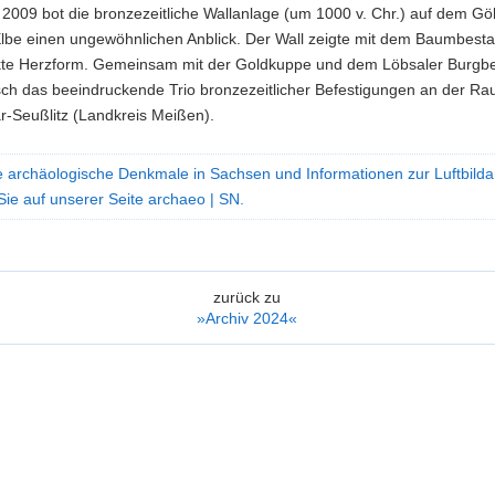
2009 bot die bronzezeitliche Wallanlage (um 1000 v. Chr.) auf dem Gö
Elbe einen ungewöhnlichen Anblick. Der Wall zeigte mit dem Baumbest
ekte Herzform. Gemeinsam mit der Goldkuppe und dem Löbsaler Burgber
sch das beeindruckende Trio bronzezeitlicher Befestigungen an der Ra
r-Seußlitz (Landkreis Meißen).
e archäologische Denkmale in Sachsen und Informationen zur Luftbilda
Sie auf unserer Seite archaeo | SN.
zurück zu
»Archiv 2024«