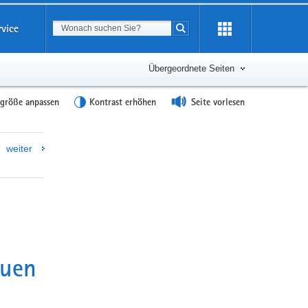
Suchbegriff
rvice
Suche starten
Übergeordnete Seiten
tgröße anpassen
Kontrast erhöhen
Seite vorlesen
Weitere
weiter
Information
euen