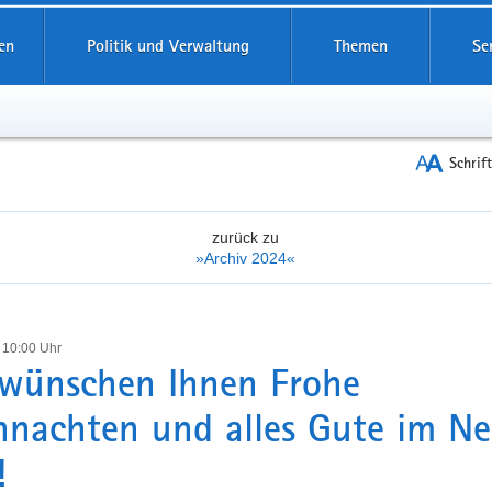
reifende
en
Politik und Verwaltung
Themen
Se
Schrif
zurück zu
»Archiv 2024«
 10:00 Uhr
wünschen Ihnen Frohe
nachten und alles Gute im N
!