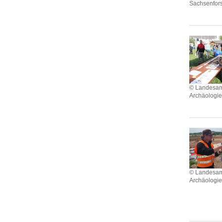
Sachsenfors
© Landesamt
Archäologi
© Landesamt
Archäologi