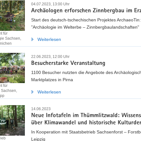
04.07.2023, 13:00 Uhr
Archäologen erforschen Zinnbergbau im Er
Start des deutsch-tschechischen Projektes ArchaeoTin:
"Archäologie im Welterbe – Zinnbergbaulandschaften"
 für
gie Sachsen,
Weiterlesen
hnichen
22.06.2023, 12:00 Uhr
Besucherstarke Veranstaltung
1100 Besucher nutzten die Angebote des Archäologisc
Marktplatzes in Pirna
 für
 Sachsen,
Weiterlesen
upp
14.06.2023
Neue Infotafeln im Thümmlitzwald: Wissen
über Klimawandel und historische Kulturde
In Kooperation mit Staatsbetrieb Sachsenforst – Forstb
rieb
Leipzig