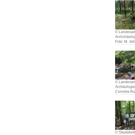
© Landesamt
Archchäolo
Foto: M. Je
© Landesamt
Archäologie
Cornelia R
© Staatsbet