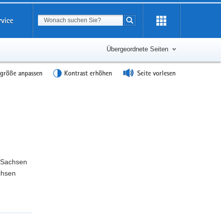
Suchbegriff
rvice
Suche starten
Übergeordnete Seiten
tgröße anpassen
Kontrast erhöhen
Seite vorlesen
Weitere
Information
 Sachsen
chsen