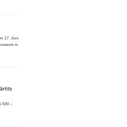
m 17. Juni
tmuseum in
rtitz
5.500 –