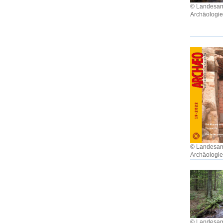
© Landesamt
Archäologi
© Landesamt
Archäologi
© Landesamt