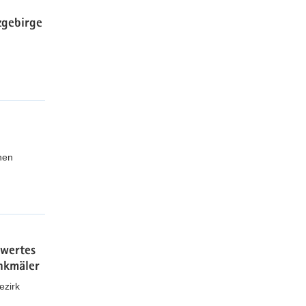
zgebirge
hen
swertes
nkmäler
ezirk