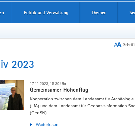
reifende
en
Politik und Verwaltung
Themen
Se
Schrif
iv 2023
t
17.11.2023, 15:30 Uhr
Gemeinsamer Höhenflug
Kooperation zwischen dem Landesamt für Archäologie
(LfA) und dem Landesamt für Geobasisinformation Sa
(GeoSN)
Weiterlesen