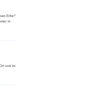
eses Erbe?
unter´m
Ort und im