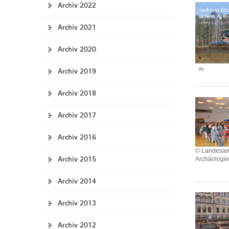
Archiv 2022
a
v
Archiv 2021
i
g
Archiv 2020
a
t
Archiv 2019
i
Archiv 2018
o
n
Archiv 2017
Archiv 2016
© Landesamt
Archiv 2015
Archäologi
Archiv 2014
Archiv 2013
Archiv 2012