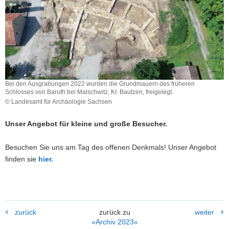
a
v
i
g
a
t
i
Bei den Ausgrabungen 2022 wurden die Grundmauern des früheren
Schlosses von Baruth bei Malschwitz, Kr. Bautzen, freigelegt.
o
© Landesamt für Archäologie Sachsen
n
Unser Angebot für kleine und große Besucher.
Besuchen Sie uns am Tag des offenen Denkmals! Unser Angebot
finden sie
hier.
zurück
zurück zu
weiter
»Archiv 2023«