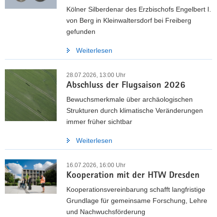
Kölner Silberdenar des Erzbischofs Engelbert I.
a
von Berg in Kleinwaltersdorf bei Freiberg
v
gefunden
i
g
Weiterlesen
a
t
28.07.2026, 13:00 Uhr
i
Abschluss der Flugsaison 2026
o
Bewuchsmerkmale über archäologischen
n
Strukturen durch klimatische Veränderungen
immer früher sichtbar
Weiterlesen
16.07.2026, 16:00 Uhr
Kooperation mit der HTW Dresden
Kooperationsvereinbarung schafft langfristige
Grundlage für gemeinsame Forschung, Lehre
und Nachwuchsförderung