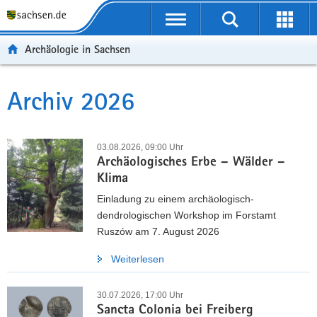
P
P
H
W
F
o
o
a
e
o
r
r
u
i
o
Archäologie in Sachsen
t
t
p
t
t
a
a
t
e
e
l
l
i
r
r
Archiv 2026
Hauptinhalt
ü
n
n
e
-
b
a
h
I
B
e
v
a
n
e
03.08.2026, 09:00 Uhr
r
i
l
f
r
Archäologisches Erbe – Wälder –
g
g
t
o
e
Klima
r
a
r
i
Einladung zu einem archäologisch-
e
t
m
c
dendrologischen Workshop im Forstamt
i
i
a
h
Ruszów am 7. August 2026
f
o
t
e
n
i
Weiterlesen
n
o
d
n
30.07.2026, 17:00 Uhr
e
Sancta Colonia bei Freiberg
N