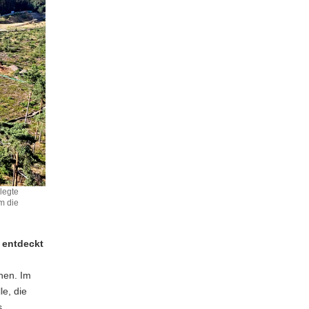
legte
m die
 entdeckt
chen. Im
le, die
s