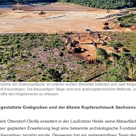
ahme der Grabungsfläche: Im unteren rechten Bilddrittel befinden sich zwei freige
it Kreuzstegen. Die kreuzartigen Stege sind eine grabungstechnische Methode, u
rofile des Hügelinneren zu erfassen.
sgestattete Grabgruben und der älteste Kupferschmuck Sachsens
rk Ottendorf-Okrilla erweitert in der Laußnitzer Heide seine Abbauflä
ser geplanten Erweiterung liegt eine bekannte archäologische Fundstel
 Kiesabbau zerstört würde. Deswegen hat ein siebenköpfiges Team de