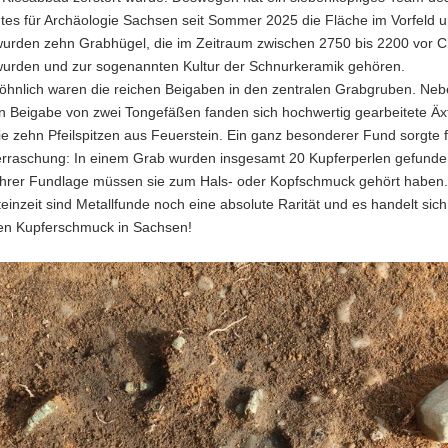
es für Archäologie Sachsen seit Sommer 2025 die Fläche im Vorfeld u
wurden zehn Grabhügel, die im Zeitraum zwischen 2750 bis 2200 vor C
wurden und zur sogenannten Kultur der Schnurkeramik gehören.
hnlich waren die reichen Beigaben in den zentralen Grabgruben. Neb
en Beigabe von zwei Tongefäßen fanden sich hochwertig gearbeitete Äx
ie zehn Pfeilspitzen aus Feuerstein. Ein ganz besonderer Fund sorgte f
rraschung: In einem Grab wurden insgesamt 20 Kupferperlen gefunde
ihrer Fundlage müssen sie zum Hals- oder Kopfschmuck gehört haben
einzeit sind Metallfunde noch eine absolute Rarität und es handelt sic
ten Kupferschmuck in Sachsen!