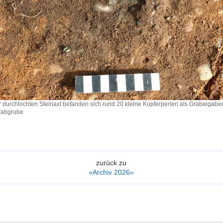
 durchlochten Steinaxt befanden sich rund 20 kleine Kupferperlen als Grabeigaben
Grabgrube
ten
zurück zu
»Archiv 2026«
len