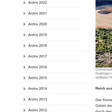
Archiv 2022
a
v
Archiv 2021
i
g
Archiv 2020
a
t
Archiv 2019
i
Archiv 2018
o
n
Archiv 2017
Archiv 2016
Drohnenaufn
Grabhügel m
Archiv 2015
vertikalen P
Archiv 2014
Reich au
Archiv 2013
Das Kieswe
Gebiet die
Archiv 2012
durch den