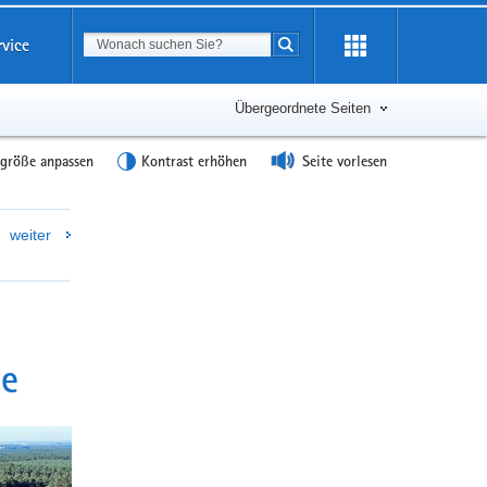
Suchbegriff
rvice
Suche starten
Übergeordnete Seiten
tgröße anpassen
Kontrast erhöhen
Seite vorlesen
Weitere
weiter
Information
de