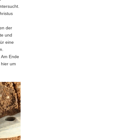
ntersucht.
hristus
en der
te und
ür eine
n.
. Am Ende
h hier um