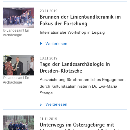
a
23.11.2019
v
Brunnen der Linienbandkeramik im
i
Fokus der Forschung
g
© Landesamt für
Internationaler Workshop in Leipzig
a
Archäologie
t
Weiterlesen
i
o
18.11.2019
n
Tage der Landesarchäologie in
Dresden-Klotzsche
© Landesamt für
Auszeichnung für ehrenamtliches Engagement
Archäologie
durch Kulturstaatsministerin Dr. Eva-Maria
Stange
Weiterlesen
11.11.2019
Unterwegs im Osterzgebirge mit