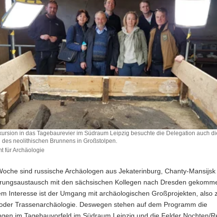
xkursion in das Tagebaurevier im Südraum Leipzig besuchte die Delegation auch di
des neolithischen Brunnens in Großstolpen.
 für Archäologie
 Woche sind russische Archäologen aus Jekaterinburg, Chanty-Mansijs
rungsaustausch mit den sächsischen Kollegen nach Dresden gekomm
m Interesse ist der Umgang mit archäologischen Großprojekten, also z
oder Trassenarchäologie. Deswegen stehen auf dem Programm die
gen im Tagebauvorfeld im Südraum Leipzig und die Felder Nochten/R