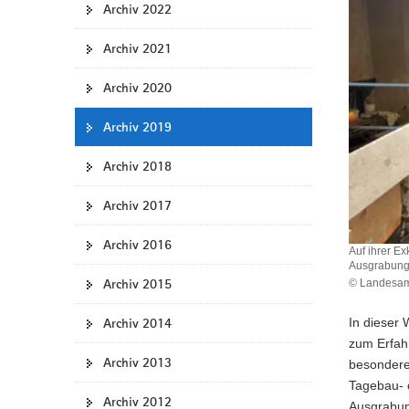
Archiv 2022
a
v
Archiv 2021
i
g
Archiv 2020
a
t
Archiv 2019
i
Archiv 2018
o
n
Archiv 2017
Archiv 2016
Auf ihrer E
Ausgrabung 
Archiv 2015
© Landesamt
Archiv 2014
In dieser
zum Erfah
Archiv 2013
besondere
Tagebau- 
Archiv 2012
Ausgrabun