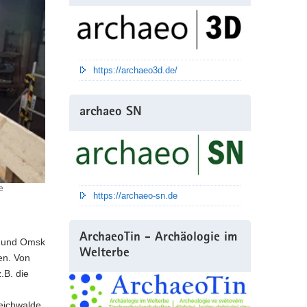
https://archaeo3d.de/
archaeo SN
e
https://archaeo-sn.de
ArchaeoTin - Archäologie im
k und Omsk
Welterbe
en. Von
.B. die
eichwalde