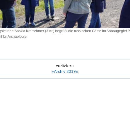
sleiterin Saskia Kretschmer (3.v.r.) begrüßt die russischen Gäste im Abbaugegiet 
 für Archäologie
iterin
r
zurück zu
»Archiv 2019«
n
et