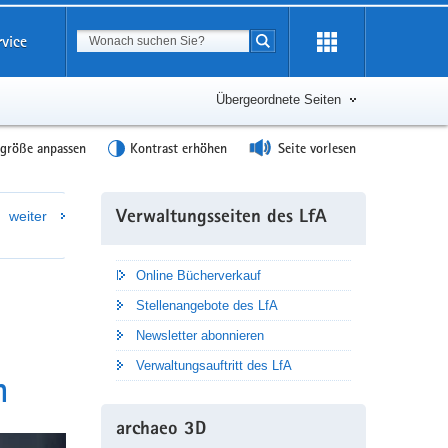
Suchbegriff
rvice
Suche starten
Übergeordnete Seiten
tgröße anpassen
Kontrast erhöhen
Seite vorlesen
Weitere
weiter
Verwaltungsseiten des LfA
Information
Online Bücherverkauf
Stellenangebote des LfA
Newsletter abonnieren
Verwaltungsauftritt des LfA
n
archaeo 3D