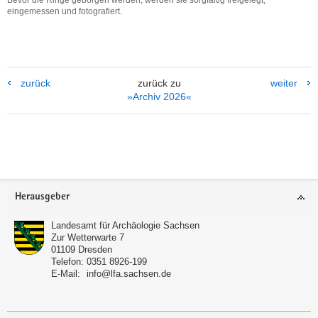
eingemessen und fotografiert.
Bevor
die
Ringe
geborgen
werden,
zurück
zurück zu
weiter
werden
»Archiv 2026«
sie
sorgfältig
freigelegt,
eingemessen
Weitere
und
Information
fotografiert.
Footer-
Herausgeber
Bereich
Landesamt für Archäologie Sachsen
Zur Wetterwarte 7
01109
Dresden
Telefon:
0351 8926-199
E-Mail:
info@lfa.sachsen.de