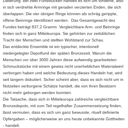
Datierung: Bei zwei Fundstücken handelt es sich um tordierte, also
in sich verdrehte Armringe mit geraden verzierten Enden, die sich
überlappen. Die vier übrigen Ringe können als schräg gerippte,
offene Beinringe identifiziert werden. Das Gesamtgewicht des
Fundes beträgt 837,2 Gramm. Vergleichbare Arm- und Beinringe
finden sich in ganz Mitteleuropa. Sie gehörten zur zeitüblichen
Tracht der Menschen und stellten Wohlstand zur Schau.
Das entdeckte Ensemble ist ein typischer, intentionell
niedergelegter Depotfund der späten Bronzezeit. Warum die
Menschen vor über 3000 Jahren diese aufwendig gearbeiteten
Schmuckstücke mit einem gewiss nicht unerheblichen Materialwert
verborgen haben und welche Bedeutung dieses Handeln hat, wird
seit langem diskutiert. Sicher scheint aber, dass es sich nicht um in
Notzeiten verborgene Schätze handelt, die von ihren Besitzern
nicht mehr geborgen werden konnten.
Die Tatsache, dass sich in Mitteleuropa zahlreiche vergleichbare
Bronzedepots, mit zum Teil regelhafter Zusammensetzung finden,
lässt vermuten, dass es sich um ganz bewusste, rituell definierte
Opfergaben – möglicherweise an uns heute unbekannte Gottheiten
- handelt.