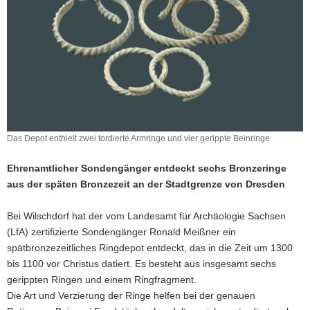
a
v
i
g
a
t
i
o
Das Depot enthielt zwei tordierte Armringe und vier gerippte Beinringe
n
Ehrenamtlicher Sondengänger entdeckt sechs Bronzeringe
aus der späten Bronzezeit an der Stadtgrenze von Dresden
Bei Wilschdorf hat der vom Landesamt für Archäologie Sachsen
(LfA) zertifizierte Sondengänger Ronald Meißner ein
spätbronzezeitliches Ringdepot entdeckt, das in die Zeit um 1300
bis 1100 vor Christus datiert. Es besteht aus insgesamt sechs
gerippten Ringen und einem Ringfragment.
Die Art und Verzierung der Ringe helfen bei der genauen