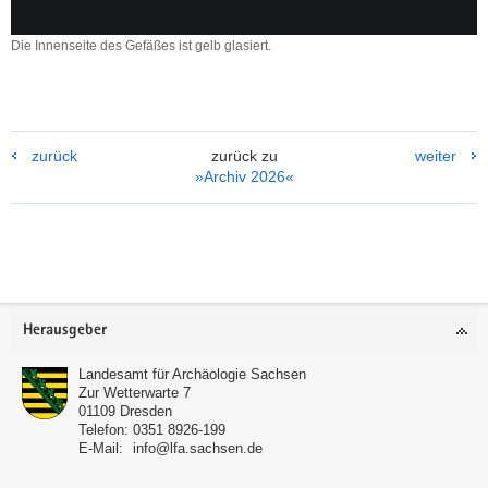
Die Innenseite des Gefäßes ist gelb glasiert.
Die
Innenseite
des
Gefäßes
ist
zurück
zurück zu
weiter
gelb
»Archiv 2026«
glasiert.
Weitere
Information
Footer-
Herausgeber
Bereich
Landesamt für Archäologie Sachsen
Zur Wetterwarte 7
01109
Dresden
Telefon:
0351 8926-199
E-Mail:
info@lfa.sachsen.de