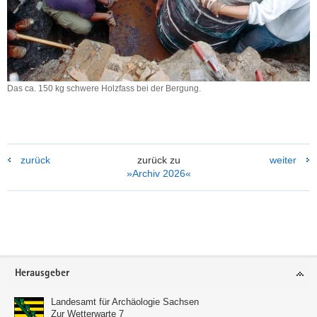
Das ca. 150 kg schwere Holzfass bei der Bergung.
Das
ca.
150
kg
schwere
zurück
zurück zu
weiter
Holzfass
»Archiv 2026«
bei
der
Bergung.
Weitere
Information
Footer-
Herausgeber
Bereich
Landesamt für Archäologie Sachsen
Zur Wetterwarte 7