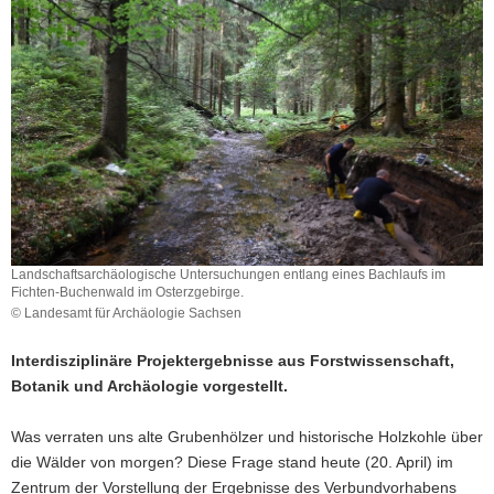
a
v
i
g
a
t
i
o
n
Landschaftsarchäologische Untersuchungen entlang eines Bachlaufs im
Fichten-Buchenwald im Osterzgebirge.
© Landesamt für Archäologie Sachsen
Interdisziplinäre Projektergebnisse aus Forstwissenschaft,
Botanik und Archäologie vorgestellt.
Was verraten uns alte Grubenhölzer und historische Holzkohle über
die Wälder von morgen? Diese Frage stand heute (20. April) im
Zentrum der Vorstellung der Ergebnisse des Verbundvorhabens