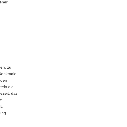
gener
gen, zu
 Denkmale
rden
teln die
ezeit, das
om
t,
tung