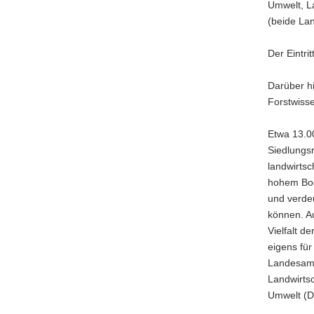
Umwelt, L
(beide La
Der Eintrit
Darüber h
Forstwiss
Etwa 13.0
Siedlungsr
landwirtsc
hohem Bod
und verdeu
können. Au
Vielfalt d
eigens für
Landesamt
Landwirtsc
Umwelt (D