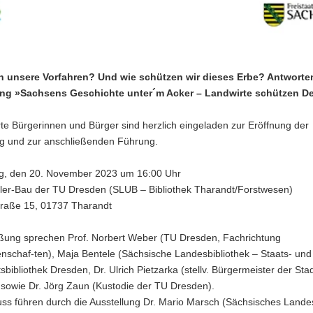
n unsere Vorfahren? Und wie schützen wir dieses Erbe? Antworten
ung »Sachsens Geschichte unter´m Acker – Landwirte schützen D
rte Bürgerinnen und Bürger sind herzlich eingeladen zur Eröffnung der
ng und zur anschließenden Führung.
, den 20. November 2023 um 16:00 Uhr
er-Bau der TU Dresden (SLUB – Bibliothek Tharandt/Forstwesen)
traße 15, 01737 Tharandt
ßung sprechen Prof. Norbert Weber (TU Dresden, Fachrichtung
nschaf-ten), Maja Bentele (Sächsische Landesbibliothek – Staats- und
tsbibliothek Dresden, Dr. Ulrich Pietzarka (stellv. Bürgermeister der Sta
 sowie Dr. Jörg Zaun (Kustodie der TU Dresden).
uss führen durch die Ausstellung Dr. Mario Marsch (Sächsisches Lande