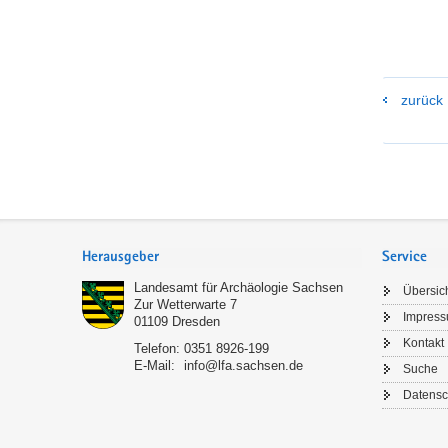
zurück
Footer-
Bereich
Herausgeber
Service
Landesamt für Archäologie Sachsen
Übersic
Zur Wetterwarte 7
Impres
01109
Dresden
Kontakt
Telefon:
0351 8926-199
E-Mail:
info@lfa.sachsen.de
Suche
Datensc