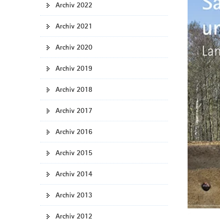
Archiv 2022
a
v
Archiv 2021
i
g
Archiv 2020
a
t
Archiv 2019
i
Archiv 2018
o
n
Archiv 2017
Archiv 2016
Archiv 2015
Archiv 2014
Archiv 2013
Archiv 2012