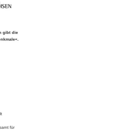
 gibt die
enkmale«.
dt
samt für