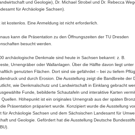
andwirtschaft und Geologie), Dr. Michael Strobel und Dr. Rebecca We
ndesamt für Archäologie Sachsen).
t ist kostenlos. Eine Anmeldung ist nicht erforderlich.
inaus kann die Präsentation zu den Öffnungszeiten der TU Dresden
enschaften besucht werden.
00 archäologische Denkmale sind heute in Sachsen bekannt: z. B.
este, Urnengräber oder Wallanlagen. Über die Hälfte davon liegt unter
haftlich genutzten Flächen. Dort sind sie gefährdet – bei zu tiefem Pflü
endruck und durch Erosion. Die Ausstellung zeigt die Bandbreite der
tlicht, wie Denkmalschutz und Landwirtschaft in Einklang gebracht we
sgewählte Funde, bebilderte Schautafeln und interaktive Karten vermit
er Quellen. Höhepunkt ist ein originales Urnengrab aus der späten Bronz
 die Präsentation präpariert wurde. Konzipiert wurde die Ausstellung v
 für Archäologie Sachsen und dem Sächsischen Landesamt für Umwel
haft und Geologie. Gefördert hat die Ausstellung Deutsche Bundesstif
BU).