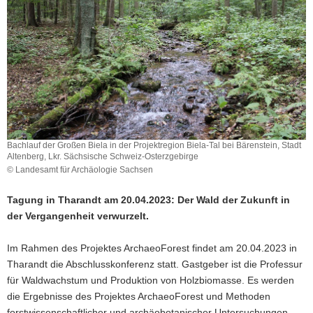
a
v
i
g
a
t
i
o
n
Bachlauf der Großen Biela in der Projektregion Biela-Tal bei Bärenstein, Stadt
Altenberg, Lkr. Sächsische Schweiz-Osterzgebirge
© Landesamt für Archäologie Sachsen
Tagung in Tharandt am 20.04.2023: Der Wald der Zukunft in
der Vergangenheit verwurzelt.
Im Rahmen des Projektes ArchaeoForest findet am 20.04.2023 in
Tharandt die Abschlusskonferenz statt. Gastgeber ist die Professur
für Waldwachstum und Produktion von Holzbiomasse. Es werden
die Ergebnisse des Projektes ArchaeoForest und Methoden
forstwissenschaftlicher und archäobotanischer Untersuchungen