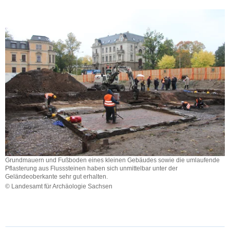
Grundmauern und Fußboden eines kleinen Gebäudes sowie die umlaufende
Pflasterung aus Flusssteinen haben sich unmittelbar unter der
Geländeoberkante sehr gut erhalten.
© Landesamt für Archäologie Sachsen
Grundmauern
und
Fußboden
eines