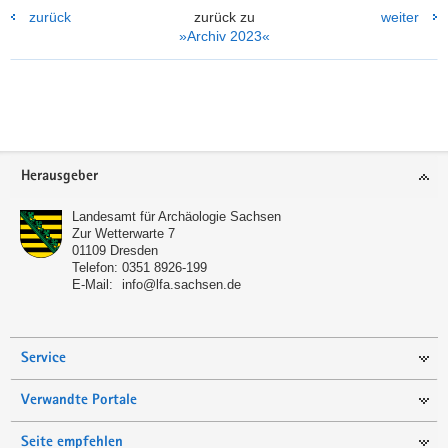
kleinen
zurück
zurück zu
weiter
Gebäudes
»Archiv 2023«
sowie
die
umlaufende
Pflasterung
Weitere
aus
Information
Flusssteinen
haben
Footer-
Herausgeber
sich
Bereich
unmittelbar
Landesamt für Archäologie Sachsen
unter
Zur Wetterwarte 7
der
01109
Dresden
Geländeoberkante
Telefon:
0351 8926-199
sehr
E-Mail:
info@lfa.sachsen.de
gut
erhalten.
Service
Verwandte Portale
Seite empfehlen