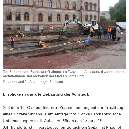
a
v
i
g
a
t
i
o
n
Die Befunde und Funde der Grabung am Zwickauer Amtsgericht wurden heute
Vertreterinnen und Vertretern der Medien vorgeführt.
© Landesamt für Archäologie Sachsen
Einblicke in die alte Bebauung der Vorstadt.
Seit dem 16. Oktober finden in Zusammenhang mit der Errichtung
eines Erweiterungsbaus am Amtsgericht Zwickau archäologische
Untersuchungen statt. Auf alten Plänen des 18. und 19.
Jahrhunderts ist im vorstädtischen Bereich ein Spital mit Friedhof