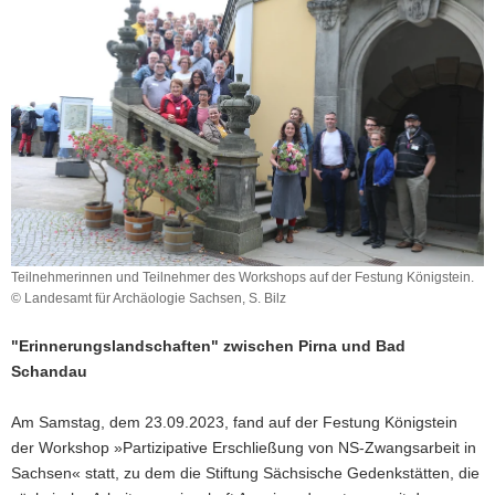
a
v
i
g
a
t
i
o
n
Teilnehmerinnen und Teilnehmer des Workshops auf der Festung Königstein.
© Landesamt für Archäologie Sachsen, S. Bilz
"Erinnerungslandschaften" zwischen Pirna und Bad
Schandau
Am Samstag, dem 23.09.2023, fand auf der Festung Königstein
der Workshop »Partizipative Erschließung von NS-Zwangsarbeit in
Sachsen« statt, zu dem die Stiftung Sächsische Gedenkstätten, die