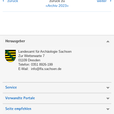
zurück
zurück zu
weiter
besuchten
»Archiv 2023«
auch
die
ehemaligen
Standorte
Weitere
der
Information
KZ-
Außenlager
Footer-
Herausgeber
Orion
Bereich
I
Landesamt für Archäologie Sachsen
und
Zur Wetterwarte 7
II
01109
Dresden
unterhalb
Telefon:
0351 8926-199
des
E-Mail:
info@lfa.sachsen.de
Königsteins.
Service
Verwandte Portale
Seite empfehlen