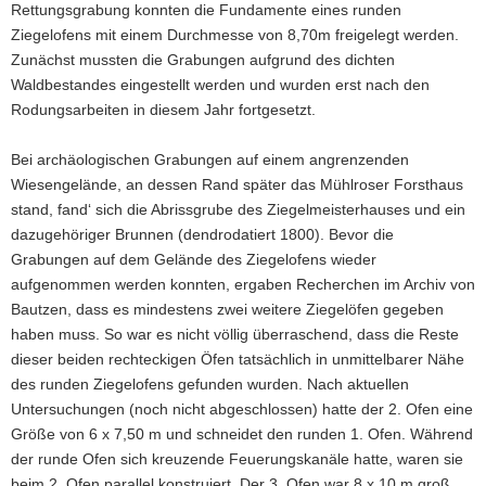
Rettungsgrabung konnten die Fundamente eines runden
Ziegelofens mit einem Durchmesse von 8,70m freigelegt werden.
Zunächst mussten die Grabungen aufgrund des dichten
Waldbestandes eingestellt werden und wurden erst nach den
Rodungsarbeiten in diesem Jahr fortgesetzt.
Bei archäologischen Grabungen auf einem angrenzenden
Wiesengelände, an dessen Rand später das Mühlroser Forsthaus
stand, fand‘ sich die Abrissgrube des Ziegelmeisterhauses und ein
dazugehöriger Brunnen (dendrodatiert 1800). Bevor die
Grabungen auf dem Gelände des Ziegelofens wieder
aufgenommen werden konnten, ergaben Recherchen im Archiv von
Bautzen, dass es mindestens zwei weitere Ziegelöfen gegeben
haben muss. So war es nicht völlig überraschend, dass die Reste
dieser beiden rechteckigen Öfen tatsächlich in unmittelbarer Nähe
des runden Ziegelofens gefunden wurden. Nach aktuellen
Untersuchungen (noch nicht abgeschlossen) hatte der 2. Ofen eine
Größe von 6 x 7,50 m und schneidet den runden 1. Ofen. Während
der runde Ofen sich kreuzende Feuerungskanäle hatte, waren sie
beim 2. Ofen parallel konstruiert. Der 3. Ofen war 8 x 10 m groß