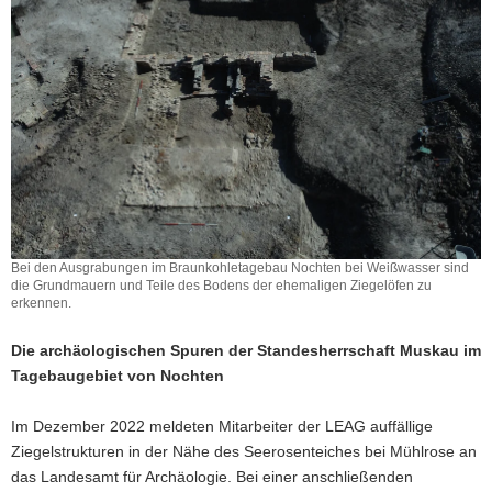
a
v
i
g
a
t
i
o
n
Bei den Ausgrabungen im Braunkohletagebau Nochten bei Weißwasser sind
die Grundmauern und Teile des Bodens der ehemaligen Ziegelöfen zu
erkennen.
Die archäologischen Spuren der Standesherrschaft Muskau im
Tagebaugebiet von Nochten
Im Dezember 2022 meldeten Mitarbeiter der LEAG auffällige
Ziegelstrukturen in der Nähe des Seerosenteiches bei Mühlrose an
das Landesamt für Archäologie. Bei einer anschließenden