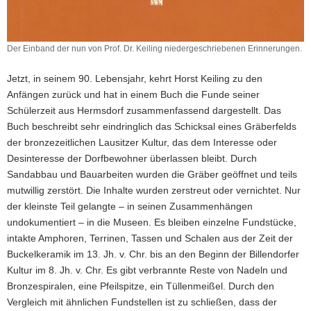
Der Einband der nun von Prof. Dr. Keiling niedergeschriebenen Erinnerungen.
Der
Einband
Jetzt, in seinem 90. Lebensjahr, kehrt Horst Keiling zu den
der
Anfängen zurück und hat in einem Buch die Funde seiner
nun
Schülerzeit aus Hermsdorf zusammenfassend dargestellt. Das
von
Prof.
Buch beschreibt sehr eindringlich das Schicksal eines Gräberfelds
Dr.
der bronzezeitlichen Lausitzer Kultur, das dem Interesse oder
Keiling
Desinteresse der Dorfbewohner überlassen bleibt. Durch
niedergeschriebenen
Sandabbau und Bauarbeiten wurden die Gräber geöffnet und teils
Erinnerungen.
mutwillig zerstört. Die Inhalte wurden zerstreut oder vernichtet. Nur
der kleinste Teil gelangte – in seinen Zusammenhängen
undokumentiert – in die Museen. Es bleiben einzelne Fundstücke,
intakte Amphoren, Terrinen, Tassen und Schalen aus der Zeit der
Buckelkeramik im 13. Jh. v. Chr. bis an den Beginn der Billendorfer
Kultur im 8. Jh. v. Chr. Es gibt verbrannte Reste von Nadeln und
Bronzespiralen, eine Pfeilspitze, ein Tüllenmeißel. Durch den
Vergleich mit ähnlichen Fundstellen ist zu schließen, dass der