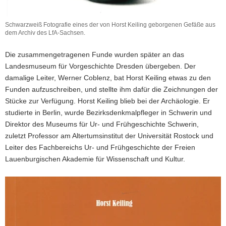
Schwarzweiß Fotografie eines der von Horst Keiling geborgenen Gefäße aus
dem Archiv des LfA-Sachsen.
Schwarzweiß
Fotografie
Die zusammengetragenen Funde wurden später an das
eines
Landesmuseum für Vorgeschichte Dresden übergeben. Der
der
damalige Leiter, Werner Coblenz, bat Horst Keiling etwas zu den
von
Horst
Funden aufzuschreiben, und stellte ihm dafür die Zeichnungen der
Keiling
Stücke zur Verfügung. Horst Keiling blieb bei der Archäologie. Er
geborgenen
studierte in Berlin, wurde Bezirksdenkmalpfleger in Schwerin und
Gefäße
Direktor des Museums für Ur- und Frühgeschichte Schwerin,
aus
zuletzt Professor am Altertumsinstitut der Universität Rostock und
dem
Archiv
Leiter des Fachbereichs Ur- und Frühgeschichte der Freien
des
Lauenburgischen Akademie für Wissenschaft und Kultur.
LfA-
Sachsen.