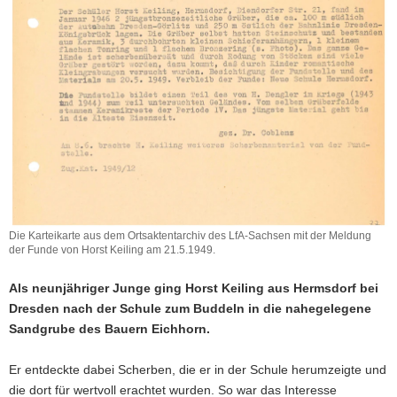
a
v
i
g
a
t
i
o
n
Die Karteikarte aus dem Ortsaktentarchiv des LfA-Sachsen mit der Meldung
der Funde von Horst Keiling am 21.5.1949.
Als neunjähriger Junge ging Horst Keiling aus Hermsdorf bei
Dresden nach der Schule zum Buddeln in die nahegelegene
Sandgrube des Bauern Eichhorn.
Er entdeckte dabei Scherben, die er in der Schule herumzeigte und
die dort für wertvoll erachtet wurden. So war das Interesse