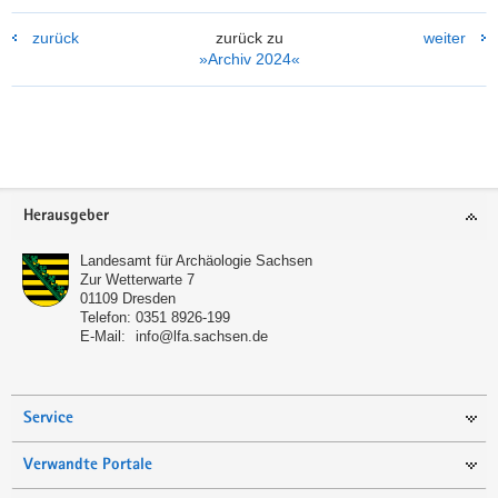
zurück
zurück zu
weiter
»Archiv 2024«
Weitere
Information
Footer-
Herausgeber
Bereich
Landesamt für Archäologie Sachsen
Zur Wetterwarte 7
01109
Dresden
Telefon:
0351 8926-199
E-Mail:
info@lfa.sachsen.de
Service
Verwandte Portale