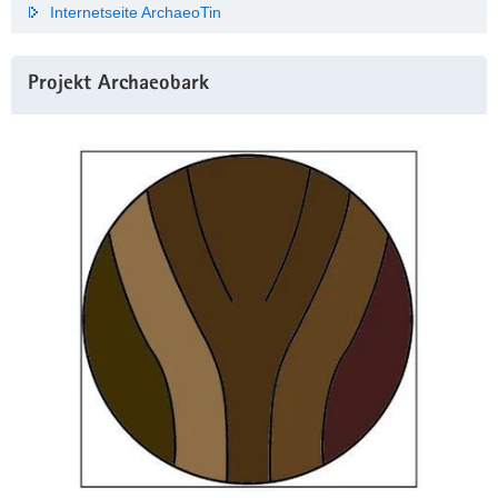
Internetseite ArchaeoTin
Projekt Archaeobark