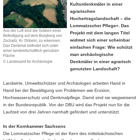
Kulturdenkmäler in einer
a
agrarischen
v
Hochertragslandschaft – die
i
Lommatzscher Pflege«. Das
g
Aus der Luft sind die Gräben einer
Projekt mit dem langen Titel
a
Befestigung auf dem Burgberg von
widmet sich einer scheinbar
Zschaitz, Kr. Döbeln, zu erkennen.
t
Das Denkmal befindet sich unter
einfachen Frage: Wie schützt
i
einer landwirtschaftlich genutzen
man archäologische
Fläche.
o
Denkmäler in einer agrarisch
© Landesamt für Archäologie
n
genutzten Landschaft?
Landwirte, Umweltschützer und Archäologen arbeiten Hand in
Hand bei der Bewältigung von Problemen wie Erosion,
Hochwasserschutz und Denkmalpflege. Damit sind sie wegweisend
in der Bundesrepublik. Von der DBU wird das Projekt nun für die
Laufzeit von drei Jahren namhaft gefördert und unterstützt.
In der Kornkammer Sachsens
Die Lommatzscher Pflege ist der Kern des mittelsächsischen