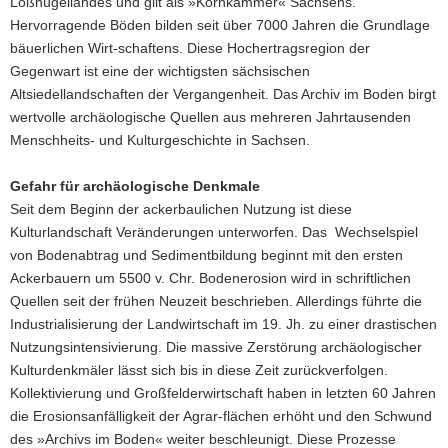
Lößhügellandes und gilt als »Kornkammer« Sachsens.
Hervorragende Böden bilden seit über 7000 Jahren die Grundlage
bäuerlichen Wirt-schaftens. Diese Hochertragsregion der
Gegenwart ist eine der wichtigsten sächsischen
Altsiedellandschaften der Vergangenheit. Das Archiv im Boden birgt
wertvolle archäologische Quellen aus mehreren Jahrtausenden
Menschheits- und Kulturgeschichte in Sachsen.
Gefahr für archäologische Denkmale
Seit dem Beginn der ackerbaulichen Nutzung ist diese
Kulturlandschaft Veränderungen unterworfen. Das Wechselspiel
von Bodenabtrag und Sedimentbildung beginnt mit den ersten
Ackerbauern um 5500 v. Chr. Bodenerosion wird in schriftlichen
Quellen seit der frühen Neuzeit beschrieben. Allerdings führte die
Industrialisierung der Landwirtschaft im 19. Jh. zu einer drastischen
Nutzungsintensivierung. Die massive Zerstörung archäologischer
Kulturdenkmäler lässt sich bis in diese Zeit zurückverfolgen.
Kollektivierung und Großfelderwirtschaft haben in letzten 60 Jahren
die Erosionsanfälligkeit der Agrar-flächen erhöht und den Schwund
des »Archivs im Boden« weiter beschleunigt. Diese Prozesse