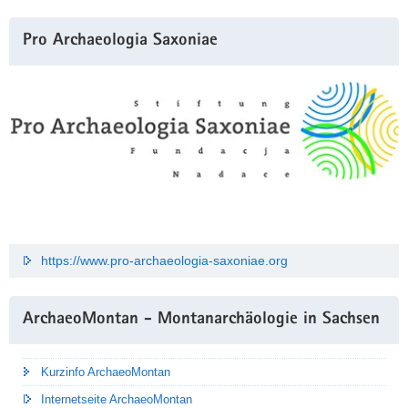
Pro Archaeologia Saxoniae
https://www.pro-archaeologia-saxoniae.org
ArchaeoMontan - Montanarchäologie in Sachsen
Kurzinfo ArchaeoMontan
Internetseite ArchaeoMontan