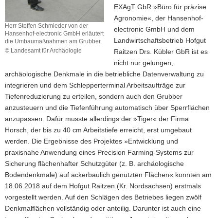
EXAgT GbR »Büro für präzise
Agronomie«, der Hansenhof-
Herr Steffen Schmieder von der
electronic GmbH und dem
Hansenhof-electronic GmbH erläutert
Landwirtschaftsbetrieb Hofgut
die Umbaumaßnahmen am Grubber.
© Landesamt für Archäologie
Raitzen Drs. Kübler GbR ist es
Herr
nicht nur gelungen,
Steffen
archäologische Denkmale in die betriebliche Datenverwaltung zu
Schmieder
integrieren und dem Schlepperterminal Arbeitsaufträge zur
von
der
Tiefenreduzierung zu erteilen, sondern auch den Grubber
Hansenhof-
anzusteuern und die Tiefenführung automatisch über Sperrflächen
electronic
anzupassen. Dafür musste allerdings der »Tiger« der Firma
GmbH
Horsch, der bis zu 40 cm Arbeitstiefe erreicht, erst umgebaut
erläutert
werden. Die Ergebnisse des Projektes »Entwicklung und
die
Umbaumaßnahmen
praxisnahe Anwendung eines Precision Farming-Systems zur
am
Sicherung flächenhafter Schutzgüter (z. B. archäologische
Grubber.
Bodendenkmale) auf ackerbaulich genutzten Flächen« konnten am
18.06.2018 auf dem Hofgut Raitzen (Kr. Nordsachsen) erstmals
vorgestellt werden. Auf den Schlägen des Betriebes liegen zwölf
Denkmalflächen vollständig oder anteilig. Darunter ist auch eine