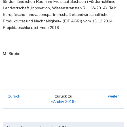
für den ländlichen Raum im Freistaat Sachsen (Förderrichtlinie
im
Landwirtschaft ,Innovation, Wissenstransfer-RL LiW/2014). Teil:
Mais
Europäische Innovationspartnerschaft »Landwirtschaftliche
hervorragend
Produktivität und Nachhaltigkeit« (EIP AGRI) vom 15.12.2014.
ab
und
Projektabschluss ist Ende 2018.
kann
künftig
bei
der
Bewirtschaftung
M. Strobel
flächengenau
berücksichtigt
werden.
zurück
zurück zu
weiter
»Archiv 2018«
Weitere