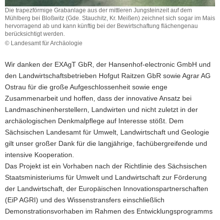
Die trapezförmige Grabanlage aus der mittleren Jungsteinzeit auf dem
Mühlberg bei Bloßwitz (Gde. Stauchitz, Kr. Meißen) zeichnet sich sogar im Mais
hervorragend ab und kann künftig bei der Bewirtschaftung flächengenau
berücksichtigt werden.
© Landesamt für Archäologie
Die
trapezförmige
Wir danken der EXAgT GbR, der Hansenhof-electronic GmbH und
Grabanlage
den Landwirtschaftsbetrieben Hofgut Raitzen GbR sowie Agrar AG
aus
Ostrau für die große Aufgeschlossenheit sowie enge
der
mittleren
Zusammenarbeit und hoffen, dass der innovative Ansatz bei
Jungsteinzeit
Landmaschinenherstellern, Landwirten und nicht zuletzt in der
auf
archäologischen Denkmalpflege auf Interesse stößt. Dem
dem
Sächsischen Landesamt für Umwelt, Landwirtschaft und Geologie
Mühlberg
gilt unser großer Dank für die langjährige, fachübergreifende und
bei
Bloßwitz
intensive Kooperation.
(Gde.
Das Projekt ist ein Vorhaben nach der Richtlinie des Sächsischen
Stauchitz,
Staatsministeriums für Umwelt und Landwirtschaft zur Förderung
Kr.
der Landwirtschaft, der Europäischen Innovationspartnerschaften
Meißen)
(EiP AGRI) und des Wissenstransfers einschließlich
zeichnet
sich
Demonstrationsvorhaben im Rahmen des Entwicklungsprogramms
sogar