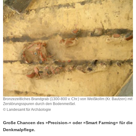
a
v
i
g
a
t
i
o
n
Bronzezeitliches Brandgrab (1300-800 v. Chr.) von Weißkollm (Kr. Bautzen) mit
Zerstörungsspuren durch den Bodenmeißel.
© Landesamt für Archäologie
Große Chancen des »Precision-« oder »Smart Farming« für die
Denkmalpflege.