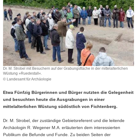
a
v
i
g
a
t
i
o
n
Dr. M. Strobel mit Besuchern auf der Grabungsfläche in der mittelalterlichen
Wüstung »Ruedestall«.
© Landesamt für Archäologie
Etwa Fünfzig Bürgerinnen und Bürger nutzten die Gelegenheit
und besuchten heute die Ausgrabungen in einer
mittelalterlichen Wüstung südöstlich von Fichtenberg.
Dr. M. Strobel, der zuständige Gebietsreferent und die leitende
Archäologin R. Wegener M.A. erläuterten dem interessierten
Publikum die Befunde und Funde. Zu beiden Seiten der