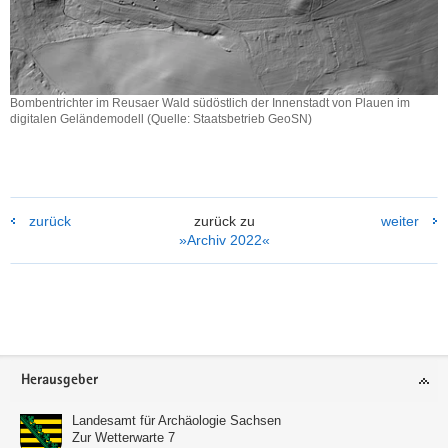
Bombentrichter im Reusaer Wald südöstlich der Innenstadt von Plauen im
digitalen Geländemodell (Quelle: Staatsbetrieb GeoSN)
Bombentrichter
im
Reusaer
Wald
südöstlich
zurück
zurück zu
weiter
der
»Archiv 2022«
Innenstadt
von
Plauen
im
Weitere
digitalen
Information
Geländemodell
(Quelle:
Footer-
Herausgeber
Staatsbetrieb
Bereich
GeoSN)
Landesamt für Archäologie Sachsen
Zur Wetterwarte 7