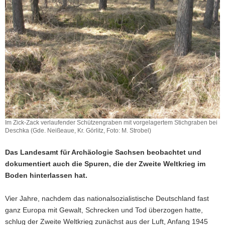
a
v
i
g
a
t
i
o
n
Im Zick-Zack verlaufender Schützengraben mit vorgelagertem Stichgraben bei
Deschka (Gde. Neißeaue, Kr. Görlitz, Foto: M. Strobel)
Das Landesamt für Archäologie Sachsen beobachtet und
dokumentiert auch die Spuren, die der Zweite Weltkrieg im
Boden hinterlassen hat.
Vier Jahre, nachdem das nationalsozialistische Deutschland fast
ganz Europa mit Gewalt, Schrecken und Tod überzogen hatte,
schlug der Zweite Weltkrieg zunächst aus der Luft, Anfang 1945