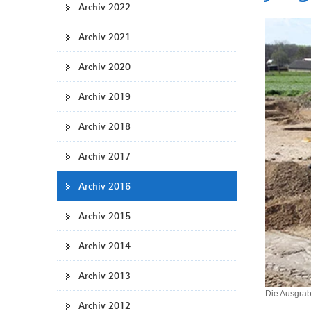
Archiv 2022
a
v
Archiv 2021
i
g
Archiv 2020
a
t
Archiv 2019
i
Archiv 2018
o
n
Archiv 2017
Archiv 2016
Archiv 2015
Archiv 2014
Archiv 2013
Die Ausgrab
Archiv 2012