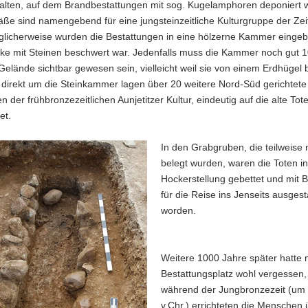
halten, auf dem Brandbestattungen mit sog. Kugelamphoren deponiert 
äße sind namengebend für eine jungsteinzeitliche Kulturgruppe der Ze
öglicherweise wurden die Bestattungen in eine hölzerne Kammer eingeb
ke mit Steinen beschwert war. Jedenfalls muss die Kammer noch gut 
Gelände sichtbar gewesen sein, vielleicht weil sie von einem Erdhügel
 direkt um die Steinkammer lagen über 20 weitere Nord-Süd gerichtete
 der frühbronzezeitlichen Aunjetitzer Kultur, eindeutig auf die alte T
et.
In den Grabgruben, die teilweise
belegt wurden, waren die Toten in
Hockerstellung gebettet und mit 
für die Reise ins Jenseits ausgest
worden.
Weitere 1000 Jahre später hatte
Bestattungsplatz wohl vergessen
während der Jungbronzezeit (um
v.Chr.) errichteten die Menschen