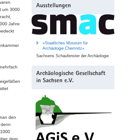
waren.
Ausstellungen
it um 3000
racht,
1000 Jahre
 bedeckt
»Staatliches Museum für
otenkammer
Archäologie Chemnitz«
Sachsens Schaufenster der Archäologie
 mehrfach
Archäologische Gesellschaft
in Sachsen e.V.
Beigefäßen
attet
 man den
, denn
 1000
 über dem