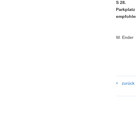
S 28.
Parkplatz
empfohle
W. Ender
zurück