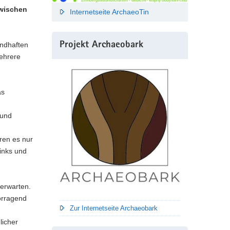
zwischen
Internetseite ArchaeoTin
ndhaften
Projekt Archaeobark
ehrere
as
 und
ren es nur
links und
erwarten.
orragend
Zur Internetseite Archaeobark
licher