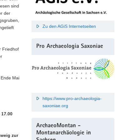
esen sind
r der
gsgruben,
Zu den AGiS Internetseiten
ngetieft
Pro Archaeologia Saxoniae
r Friedhof
er
n Ende Mai
https://www.pro-archaeologia-
saxoniae.org
 17.00
ArchaeoMontan -
Montanarchäologie in
weig zur