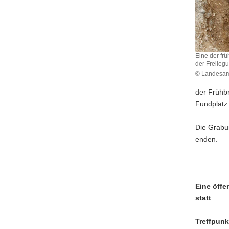
Eine der fr
der Freileg
© Landesamt
Eine
der
der Frühbr
frühbronze
Fundplatz
Grabgrub
während
Die Grabu
der
enden.
Freilegun
Eine öffe
statt
Treffpunk