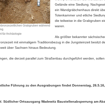
Gelände eine Siedlung. Nachgewi
ein Wandgräbchenhaus direkt übe
Totenkammer und etliche Siedlun
die teilweise in die Grabgruben ei
ühbronzezeitlichen Grabgruben während
waren.
ung.
 für Archäologie
Als größter bekannter sächsische
onzezeit mit einmaligem Traditionsbezug in die Jungsteinzeit besitzt d
zeitlichen
 weit über Sachsen hinaus Bedeutung.
en
ngen, die derzeit parallel zum Straßenbau durchgeführt werden, solle
g.
ntliche Führung zu den Ausgrabungen findet Donnerstag, 26.5.16,
t: Südlicher Ortsausgang Wadewitz Baustellenabsperrung am Abz