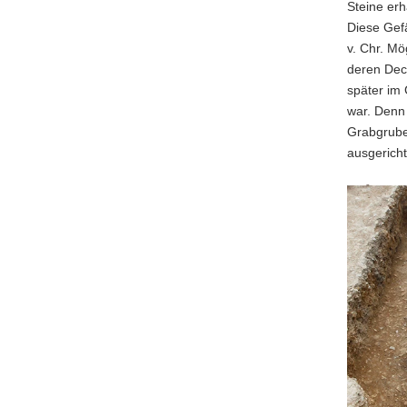
Steine er
Diese Gef
v. Chr. M
deren Dec
später im 
war. Denn
Grabgruben
ausgericht