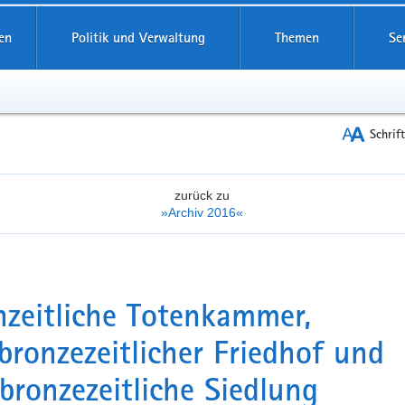
reifende
en
Politik und Verwaltung
Themen
Se
Schrif
zurück zu
»Archiv 2016«
nzeitliche Totenkammer,
bronzezeitlicher Friedhof und
bronzezeitliche Siedlung