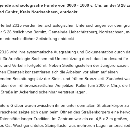
ende archäologische Funde von 3000 - 1000 v. Chr. an der S 28 
nd Canitz, Kreis Nordsachsen, entdeckt.
Herbst 2015 wurden bei archäologischen Untersuchungen vor dem gru
r S 28 östlich von Bornitz, Gemeinde Liebschützberg, Nordsachsen, m
n unterschiedlicher Zeitstellung entdeckt.
 2016 wird ihre systematische Ausgrabung und Dokumentation durch d
 für Archäologie Sachsen mit Unterstützung durch das Landesamt für
u und Verkehr fortgeführt. Neben Siedlungsstellen der Jungbronzezeit
en Eisenzeit konzentrieren sich die Arbeiten vor allem auf einen
enden Bestattungsplatz der Stein- und frühen Bronzezeit. Zunächst wa
äber der frühbronzezeitlichen Aunjetitzer Kultur (um 2000 v. Chr.), die 
 Straße im Ackerland scheinbar verstreut lagen.
itere Gräber waren zwischen ihnen unter dem alten Straßenkörper zu 
erraschend zeigte sich dann beim Öffnen des Straßenkörpers eine herv
Totenstätte langer Tradition. Im Zentrum war ein ca. 4,5 x 2 m großes,
es Ost-West gerichtetes Steinpflaster aus mehreren Lagen unterschied