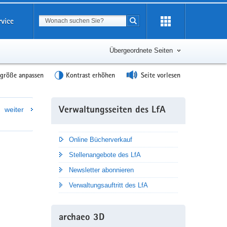
Suchbegriff
rvice
Suche starten
Übergeordnete Seiten
tgröße anpassen
Kontrast erhöhen
Seite vorlesen
Weitere
weiter
Verwaltungsseiten des LfA
Information
Online Bücherverkauf
Stellenangebote des LfA
Newsletter abonnieren
Verwaltungsauftritt des LfA
archaeo 3D