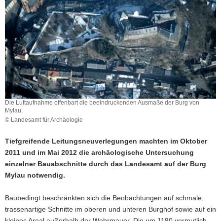
a
v
i
g
a
t
i
o
n
Die Luftaufnahme offenbart die beeindruckenden Ausmaße der Burg von
Mylau.
© Landesamt für Archäologie
Tiefgreifende Leitungsneuverlegungen machten im Oktober
2011 und im Mai 2012 die archäologische Untersuchung
einzelner Bauabschnitte durch das Landesamt auf der Burg
Mylau notwendig.
Baubedingt beschränkten sich die Beobachtungen auf schmale,
trassenartige Schnitte im oberen und unteren Burghof sowie auf ein
kleines Areal außerhalb der Wehrmauer. Die um 1180 vermutlich