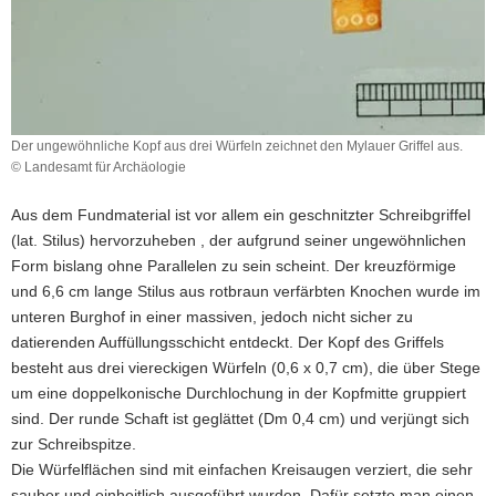
Der ungewöhnliche Kopf aus drei Würfeln zeichnet den Mylauer Griffel aus.
© Landesamt für Archäologie
Der
ungewöhnliche
Aus dem Fundmaterial ist vor allem ein geschnitzter Schreibgriffel
Kopf
(lat. Stilus) hervorzuheben , der aufgrund seiner ungewöhnlichen
aus
Form bislang ohne Parallelen zu sein scheint. Der kreuzförmige
drei
Würfeln
und 6,6 cm lange Stilus aus rotbraun verfärbten Knochen wurde im
zeichnet
unteren Burghof in einer massiven, jedoch nicht sicher zu
den
datierenden Auffüllungsschicht entdeckt. Der Kopf des Griffels
Mylauer
besteht aus drei viereckigen Würfeln (0,6 x 0,7 cm), die über Stege
Griffel
um eine doppelkonische Durchlochung in der Kopfmitte gruppiert
aus.
sind. Der runde Schaft ist geglättet (Dm 0,4 cm) und verjüngt sich
zur Schreibspitze.
Die Würfelflächen sind mit einfachen Kreisaugen verziert, die sehr
sauber und einheitlich ausgeführt wurden. Dafür setzte man einen