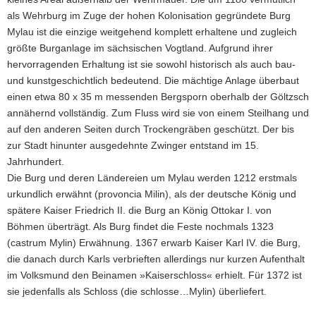
als Wehrburg im Zuge der hohen Kolonisation gegründete Burg
Mylau ist die einzige weitgehend komplett erhaltene und zugleich
größte Burganlage im sächsischen Vogtland. Aufgrund ihrer
hervorragenden Erhaltung ist sie sowohl historisch als auch bau-
und kunstgeschichtlich bedeutend. Die mächtige Anlage überbaut
einen etwa 80 x 35 m messenden Bergsporn oberhalb der Göltzsch
annähernd vollständig. Zum Fluss wird sie von einem Steilhang und
auf den anderen Seiten durch Trockengräben geschützt. Der bis
zur Stadt hinunter ausgedehnte Zwinger entstand im 15.
Jahrhundert.
Die Burg und deren Ländereien um Mylau werden 1212 erstmals
urkundlich erwähnt (provoncia Milin), als der deutsche König und
spätere Kaiser Friedrich II. die Burg an König Ottokar I. von
Böhmen überträgt. Als Burg findet die Feste nochmals 1323
(castrum Mylin) Erwähnung. 1367 erwarb Kaiser Karl IV. die Burg,
die danach durch Karls verbrieften allerdings nur kurzen Aufenthalt
im Volksmund den Beinamen »Kaiserschloss« erhielt. Für 1372 ist
sie jedenfalls als Schloss (die schlosse…Mylin) überliefert.