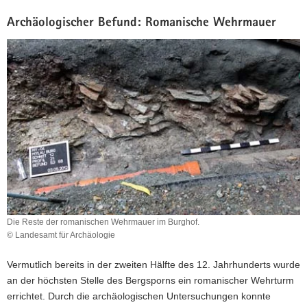
Archäologischer Befund: Romanische Wehrmauer
Die Reste der romanischen Wehrmauer im Burghof.
© Landesamt für Archäologie
Die
Reste
Vermutlich bereits in der zweiten Hälfte des 12. Jahrhunderts wurde
der
an der höchsten Stelle des Bergsporns ein romanischer Wehrturm
romanischen
errichtet. Durch die archäologischen Untersuchungen konnte
Wehrmauer