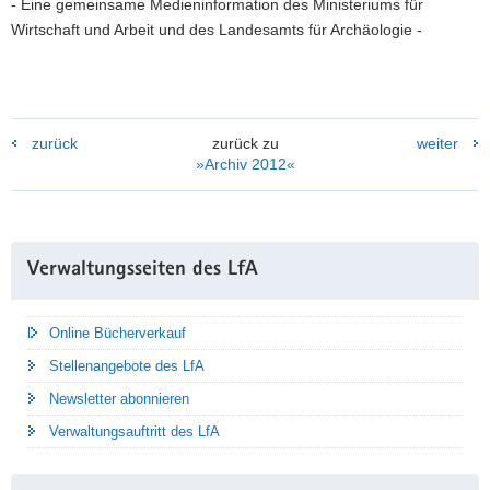
- Eine gemeinsame Medieninformation des Ministeriums für
n.Chr.
Wirtschaft und Arbeit und des Landesamts für Archäologie -
zurück
zurück zu
weiter
»Archiv 2012«
Weitere
Verwaltungsseiten des LfA
Information
Online Bücherverkauf
Stellenangebote des LfA
Newsletter abonnieren
Verwaltungsauftritt des LfA