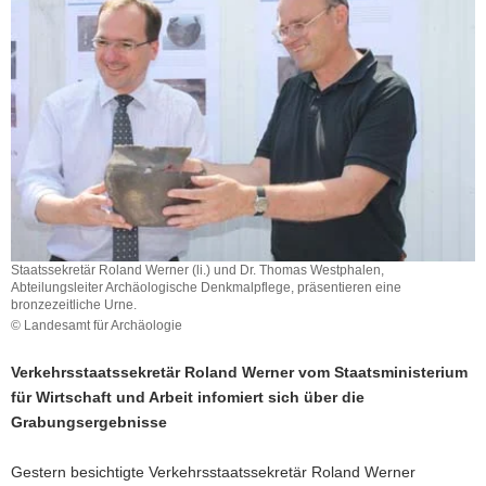
a
v
i
g
a
t
i
o
n
Staatssekretär Roland Werner (li.) und Dr. Thomas Westphalen,
Abteilungsleiter Archäologische Denkmalpflege, präsentieren eine
bronzezeitliche Urne.
© Landesamt für Archäologie
Verkehrsstaatssekretär Roland Werner vom Staatsministerium
für Wirtschaft und Arbeit infomiert sich über die
Grabungsergebnisse
Gestern besichtigte Verkehrsstaatssekretär Roland Werner