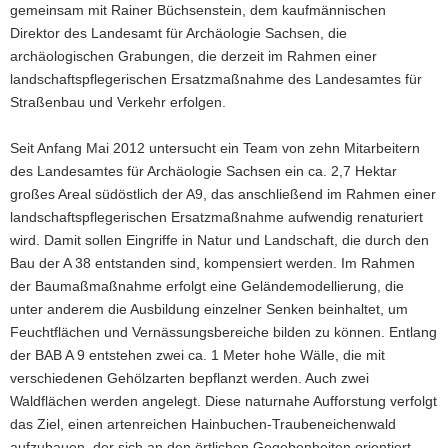
gemeinsam mit Rainer Büchsenstein, dem kaufmännischen
Direktor des Landesamt für Archäologie Sachsen, die
archäologischen Grabungen, die derzeit im Rahmen einer
landschaftspflegerischen Ersatzmaßnahme des Landesamtes für
Straßenbau und Verkehr erfolgen.
Seit Anfang Mai 2012 untersucht ein Team von zehn Mitarbeitern
des Landesamtes für Archäologie Sachsen ein ca. 2,7 Hektar
großes Areal südöstlich der A9, das anschließend im Rahmen einer
landschaftspflegerischen Ersatzmaßnahme aufwendig renaturiert
wird. Damit sollen Eingriffe in Natur und Landschaft, die durch den
Bau der A 38 entstanden sind, kompensiert werden. Im Rahmen
der Baumaßmaßnahme erfolgt eine Geländemodellierung, die
unter anderem die Ausbildung einzelner Senken beinhaltet, um
Feuchtflächen und Vernässungsbereiche bilden zu können. Entlang
der BAB A 9 entstehen zwei ca. 1 Meter hohe Wälle, die mit
verschiedenen Gehölzarten bepflanzt werden. Auch zwei
Waldflächen werden angelegt. Diese naturnahe Aufforstung verfolgt
das Ziel, einen artenreichen Hainbuchen-Traubeneichenwald
aufzubauen, der sich an den örtlichen Gegebenheiten orientiert.