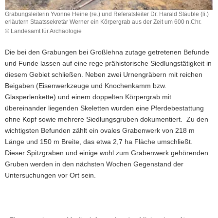
Grabungsleiterin Yvonne Heine (re.) und Referatsleiter Dr. Harald Stäuble (li.)
erläutern Staatssekretär Werner ein Körpergrab aus der Zeit um 600 n.Chr.
© Landesamt für Archäologie
Grabungsleiterin
Yvonne
Die bei den Grabungen bei Großlehna zutage getretenen Befunde
Heine
und Funde lassen auf eine rege prähistorische Siedlungstätigkeit in
(re.)
diesem Gebiet schließen. Neben zwei Urnengräbern mit reichen
und
Referatsleiter
Beigaben (Eisenwerkzeuge und Knochenkamm bzw.
Dr.
Glasperlenkette) und einem doppelten Körpergrab mit
Harald
übereinander liegenden Skeletten wurden eine Pferdebestattung
Stäuble
ohne Kopf sowie mehrere Siedlungsgruben dokumentiert. Zu den
(li.)
wichtigsten Befunden zählt ein ovales Grabenwerk von 218 m
erläutern
Staatssekretär
Länge und 150 m Breite, das etwa 2,7 ha Fläche umschließt.
Werner
Dieser Spitzgraben und einige wohl zum Grabenwerk gehörenden
ein
Gruben werden in den nächsten Wochen Gegenstand der
Körpergrab
Untersuchungen vor Ort sein.
aus
der
Zeit
um
600