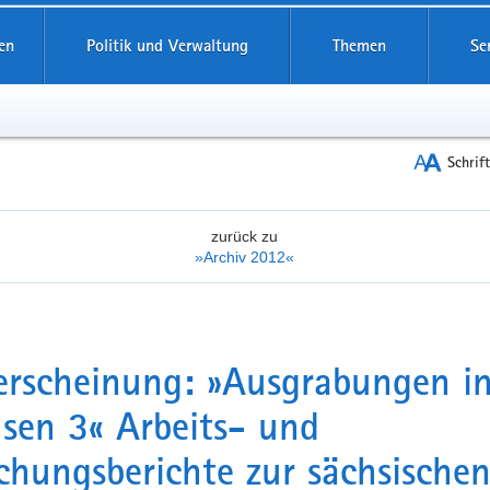
reifende
en
Politik und Verwaltung
Themen
Se
Schrif
zurück zu
»Archiv 2012«
rscheinung: »Ausgrabungen i
sen 3« Arbeits- und
chungsberichte zur sächsische