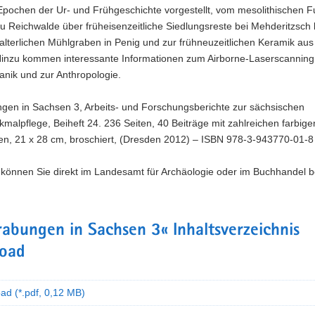
Epochen der Ur- und Frühgeschichte vorgestellt, vom mesolithischen F
 Reichwalde über früheisenzeitliche Siedlungsreste bei Mehderitzsch b
alterlichen Mühlgraben in Penig und zur frühneuzeitlichen Keramik au
inzu kommen interessante Informationen zum Airborne-Laserscanning,
anik und zur Anthropologie.
gen in Sachsen 3, Arbeits- und Forschungsberichte zur sächsischen
alpflege, Beiheft 24. 236 Seiten, 40 Beiträge mit zahlreichen farbige
en, 21 x 28 cm, broschiert, (Dresden 2012) – ISBN 978-3-943770-01-8 
können Sie direkt im Landesamt für Archäologie oder im Buchhandel be
abungen in Sachsen 3« Inhaltsverzeichnis
oad
ad (*.pdf, 0,12 MB)