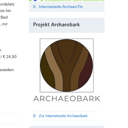
undplatz
Internetseite ArchaeoTin
is hin
s Bad
 zur
Projekt Archaeobark
n
/ € 24,50
stellen.
Zur Internetseite Archaeobark