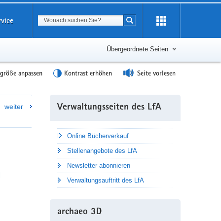
Suchbegriff
rvice
Suche starten
Übergeordnete Seiten
tgröße anpassen
Kontrast erhöhen
Seite vorlesen
Weitere
weiter
Verwaltungsseiten des LfA
Information
Online Bücherverkauf
Stellenangebote des LfA
n
Newsletter abonnieren
Verwaltungsauftritt des LfA
n
archaeo 3D