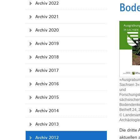
Archiv 2022
Bode
a
v
Archiv 2021
i
g
Archiv 2020
a
t
Archiv 2019
i
Archiv 2018
o
n
Archiv 2017
»Ausgrabun
Archiv 2016
Sachsen 3« 
und
Forschungsb
Archiv 2015
sächsische
Bodendenkm
Beiheft 24,
Archiv 2014
© Landesamt
Archäologie
Archiv 2013
Die dritte
aktuellen 
Archiv 2012