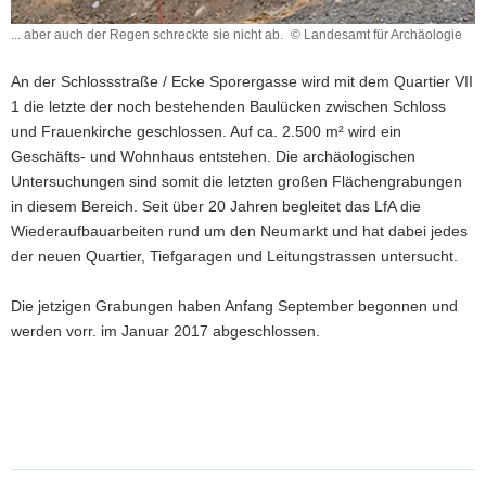
... aber auch der Regen schreckte sie nicht ab.
© Landesamt für Archäologie
...
aber
An der Schlossstraße / Ecke Sporergasse wird mit dem Quartier VII
auch
1 die letzte der noch bestehenden Baulücken zwischen Schloss
der
und Frauenkirche geschlossen. Auf ca. 2.500 m² wird ein
Regen
schreckte
Geschäfts- und Wohnhaus entstehen. Die archäologischen
sie
Untersuchungen sind somit die letzten großen Flächengrabungen
nicht
in diesem Bereich. Seit über 20 Jahren begleitet das LfA die
ab.
Wiederaufbauarbeiten rund um den Neumarkt und hat dabei jedes
der neuen Quartier, Tiefgaragen und Leitungstrassen untersucht.
Die jetzigen Grabungen haben Anfang September begonnen und
werden vorr. im Januar 2017 abgeschlossen.