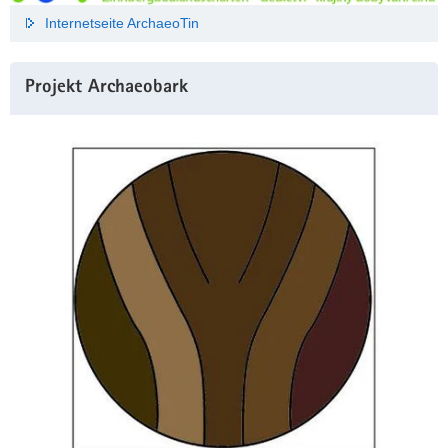
Internetseite ArchaeoTin
Projekt Archaeobark