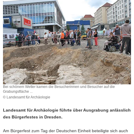
a
v
i
g
a
t
i
o
n
Bei schönem Wetter kamen die Besucherinnen und Besucher auf die
Grabungsfläche ...
© Landesamt für Archäologie
Landesamt für Archäologie führte über Ausgrabung anlässlich
des Bürgerfestes in Dresden.
Am Bürgerfest zum Tag der Deutschen Einheit beteiligte sich auch