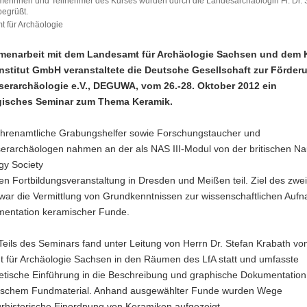
merinnen und Teilnehmer des Kurses wurden durch die Landesarchäologin Fr. Dr. 
 begrüßt.
 für Archäologie
menarbeit mit dem Landesamt für Archäologie Sachsen und dem 
nstitut GmbH veranstaltete die Deutsche Gesellschaft zur Förder
erarchäologie e.V., DEGUWA, vom 26.-28. Oktober 2012 ein
gisches Seminar zum Thema Keramik.
hrenamtliche Grabungshelfer sowie Forschungstaucher und
erarchäologen nahmen an der als NAS III-Modul von der britischen Nau
gy Society
n Fortbildungsveranstaltung in Dresden und Meißen teil. Ziel des zwei
war die Vermittlung von Grundkenntnissen zur wissenschaftlichen Auf
entation keramischer Funde.
Teils des Seminars fand unter Leitung von Herrn Dr. Stefan Krabath v
 für Archäologie Sachsen in den Räumen des LfA statt und umfasste
retische Einführung in die Beschreibung und graphische Dokumentation
ischem Fundmaterial. Anhand ausgewählter Funde wurden Wege
turhistorische Einordnung von Keramiken aufgezeigt.