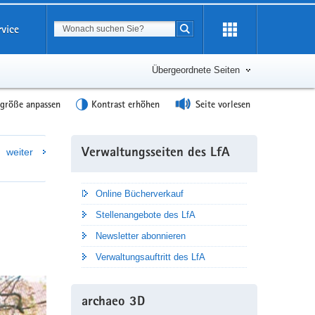
Suchbegriff
rvice
Suche starten
Übergeordnete Seiten
tgröße anpassen
Kontrast erhöhen
Seite vorlesen
Weitere
weiter
Verwaltungsseiten des LfA
Information
Online Bücherverkauf
Stellenangebote des LfA
Newsletter abonnieren
Verwaltungsauftritt des LfA
archaeo 3D