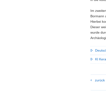
Im zweiten
Bormann al
Hierbei k
Dieser wei
wurde dur
Archäologi
Deutsc
KI Ker
zurück