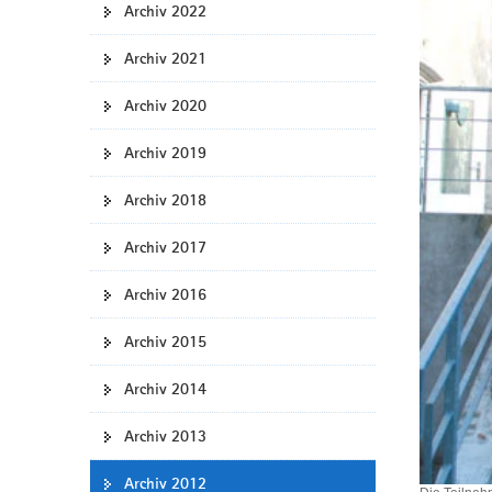
Archiv 2022
a
v
Archiv 2021
i
g
Archiv 2020
a
t
Archiv 2019
i
Archiv 2018
o
n
Archiv 2017
Archiv 2016
Archiv 2015
Archiv 2014
Archiv 2013
Archiv 2012