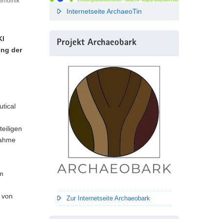
Smolnik
Internetseite ArchaeoTin
Kl
Projekt Archaeobark
ung der
tical
teiligen
nahme
om
 von
Zur Internetseite Archaeobark