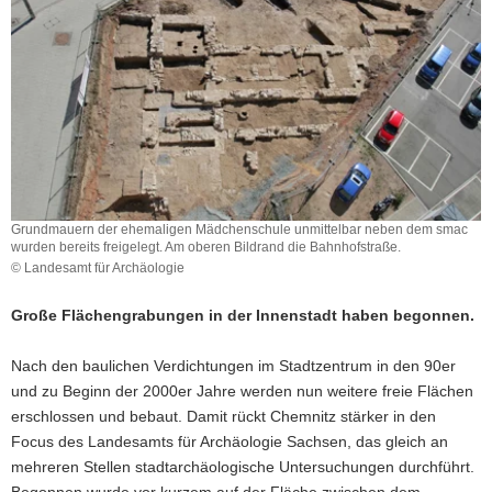
a
v
i
g
a
t
i
o
n
Grundmauern der ehemaligen Mädchenschule unmittelbar neben dem smac
wurden bereits freigelegt. Am oberen Bildrand die Bahnhofstraße.
© Landesamt für Archäologie
Große Flächengrabungen in der Innenstadt haben begonnen.
Nach den baulichen Verdichtungen im Stadtzentrum in den 90er
und zu Beginn der 2000er Jahre werden nun weitere freie Flächen
erschlossen und bebaut.
Damit rückt Chemnitz stärker in den
Focus des Landesamts für Archäologie Sachsen, das gleich an
mehreren Stellen stadtarchäologische Untersuchungen durchführt.
Begonnen wurde vor kurzem auf der Fläche zwischen dem