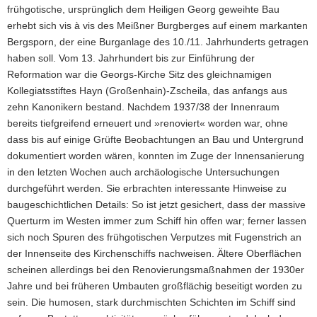
frühgotische, ursprünglich dem Heiligen Georg geweihte Bau
erhebt sich vis à vis des Meißner Burgberges auf einem markanten
Bergsporn, der eine Burganlage des 10./11. Jahrhunderts getragen
haben soll. Vom 13. Jahrhundert bis zur Einführung der
Reformation war die Georgs-Kirche Sitz des gleichnamigen
Kollegiatsstiftes Hayn (Großenhain)-Zscheila, das anfangs aus
zehn Kanonikern bestand. Nachdem 1937/38 der Innenraum
bereits tiefgreifend erneuert und »renoviert« worden war, ohne
dass bis auf einige Grüfte Beobachtungen an Bau und Untergrund
dokumentiert worden wären, konnten im Zuge der Innensanierung
in den letzten Wochen auch archäologische Untersuchungen
durchgeführt werden. Sie erbrachten interessante Hinweise zu
baugeschichtlichen Details: So ist jetzt gesichert, dass der massive
Querturm im Westen immer zum Schiff hin offen war; ferner lassen
sich noch Spuren des frühgotischen Verputzes mit Fugenstrich an
der Innenseite des Kirchenschiffs nachweisen. Ältere Oberflächen
scheinen allerdings bei den Renovierungsmaßnahmen der 1930er
Jahre und bei früheren Umbauten großflächig beseitigt worden zu
sein. Die humosen, stark durchmischten Schichten im Schiff sind