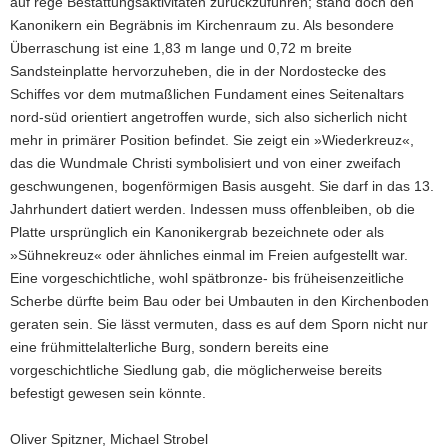
auf rege Bestattungsaktivitäten zurückzuführen; stand doch den
Kanonikern ein Begräbnis im Kirchenraum zu. Als besondere
Überraschung ist eine 1,83 m lange und 0,72 m breite
Sandsteinplatte hervorzuheben, die in der Nordostecke des
Schiffes vor dem mutmaßlichen Fundament eines Seitenaltars
nord-süd orientiert angetroffen wurde, sich also sicherlich nicht
mehr in primärer Position befindet. Sie zeigt ein »Wiederkreuz«,
das die Wundmale Christi symbolisiert und von einer zweifach
geschwungenen, bogenförmigen Basis ausgeht. Sie darf in das 13.
Jahrhundert datiert werden. Indessen muss offenbleiben, ob die
Platte ursprünglich ein Kanonikergrab bezeichnete oder als
»Sühnekreuz« oder ähnliches einmal im Freien aufgestellt war.
Eine vorgeschichtliche, wohl spätbronze- bis früheisenzeitliche
Scherbe dürfte beim Bau oder bei Umbauten in den Kirchenboden
geraten sein. Sie lässt vermuten, dass es auf dem Sporn nicht nur
eine frühmittelalterliche Burg, sondern bereits eine
vorgeschichtliche Siedlung gab, die möglicherweise bereits
befestigt gewesen sein könnte.
Oliver Spitzner, Michael Strobel