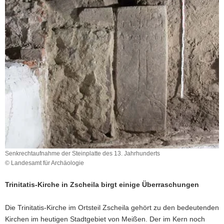
a
v
i
g
a
t
i
o
n
Senkrechtaufnahme der Steinplatte des 13. Jahrhunderts
© Landesamt für Archäologie
Trinitatis-Kirche in Zscheila birgt einige Überraschungen
Die Trinitatis-Kirche im Ortsteil Zscheila gehört zu den bedeutenden
Kirchen im heutigen Stadtgebiet von Meißen. Der im Kern noch