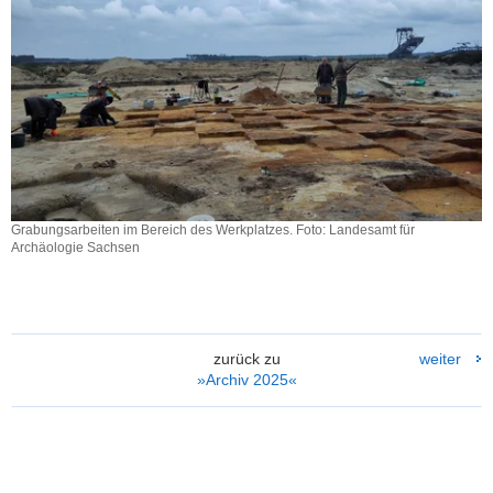
Grabungsarbeiten im Bereich des Werkplatzes. Foto: Landesamt für
Archäologie Sachsen
Grabungsarbeiten
im
Bereich
des
Werkplatzes.
zurück zu
weiter
Foto:
»Archiv 2025«
Landesamt
für
Archäologie
Sachsen
Weitere