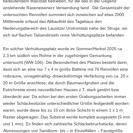
bedeutendem Maßstab betrieben, für die das in der Gegend
anstehende Raseneisenerz Verwendung fand. Die Gesamtzahl der
untersuchten Rennöfen summiert sich inzwischen auf etwa 2000.
Mittlerweile erfasst das Abbaufeld des Tagebaus den
Niederungsbereich des Lausitzer Urstromtals nahe der Struga, wo
sich auf flachen Talsandinseln reine Verhüttungsplätze befanden.
Ein solcher Verhüttungsplatz wurde im Sommer/Herbst 2025 ca.
2,3 km südlich von Rohne in der zugehörigen Gemarkung
untersucht (WW-106). Die Besonderheit des Platzes besteht darin,
dass sich an eine nur 7 x 4 m große Batterie mit 76 Rennöfen eine
rotbraune, unregelmäßig- dreiecksförmige Verfärbung von ca. 20 x
20 m Größe anschloss, die durch Baumwurfgruben und die
Estrichreste eines neuzeitlichen Hauses z.T. stark gestört bzw.
überdeckt war. Da schon bei den ersten Grabungsarbeiten immer
wieder Schlackestücke unterschiedlicher Größe festgestellt worden
waren, wurde diese bis zu 15 cm dicke Schicht in einem 1 x 1 m
Raster abgetragen. Das Substrat wurde komplett ausgesiebt (5 mm
und 1 mm). Es finden sich zahlreiche Schlackebruchstücke, deren
Abmessungen von Sandkorn- bis – in Einzelfällen – Faustgröße