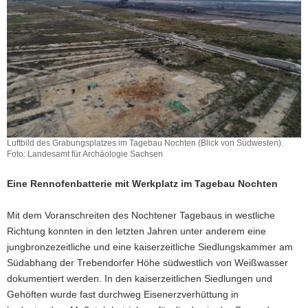
a
v
i
g
a
t
i
o
n
Luftbild des Grabungsplatzes im Tagebau Nochten (Blick von Südwesten).
Foto: Landesamt für Archäologie Sachsen
Eine Rennofenbatterie mit Werkplatz im Tagebau Nochten
Mit dem Voranschreiten des Nochtener Tagebaus in westliche
Richtung konnten in den letzten Jahren unter anderem eine
jungbronzezeitliche und eine kaiserzeitliche Siedlungskammer am
Südabhang der Trebendorfer Höhe südwestlich von Weißwasser
dokumentiert werden. In den kaiserzeitlichen Siedlungen und
Gehöften wurde fast durchweg Eisenerzverhüttung in