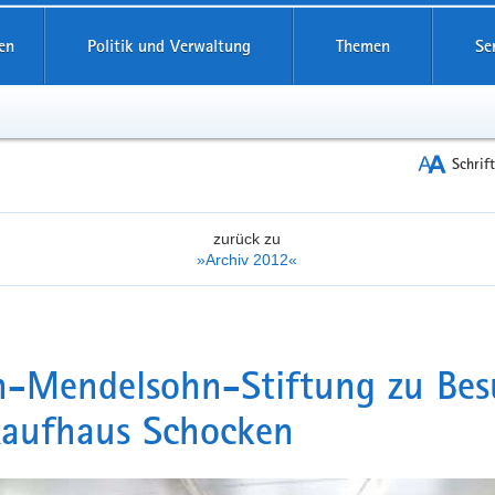
reifende
en
Politik und Verwaltung
Themen
Se
Schrif
zurück zu
»Archiv 2012«
h-Mendelsohn-Stiftung zu Bes
Kaufhaus Schocken