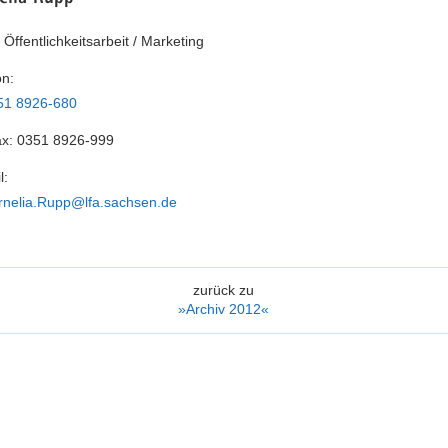
 Öffentlichkeitsarbeit / Marketing
on:
es
51 8926-680
ax:
0351 8926-999
l:
rnelia.Rupp@lfa.sachsen.de
zurück zu
»Archiv 2012«