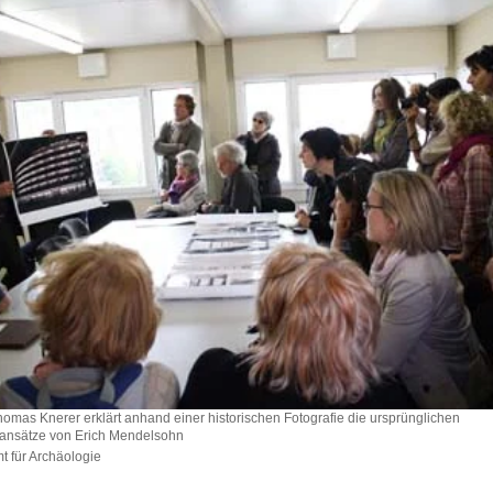
homas Knerer erklärt anhand einer historischen Fotografie die ursprünglichen
sansätze von Erich Mendelsohn
 für Archäologie