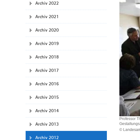
Archiv 2022
a
v
Archiv 2021
i
g
Archiv 2020
a
t
Archiv 2019
i
Archiv 2018
o
n
Archiv 2017
Archiv 2016
Archiv 2015
Archiv 2014
Professor T
Archiv 2013
Gestaltung
© Landesamt
Archiv 2012