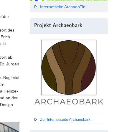
Internetseite ArchaeoTin
t der
Projekt Archaeobark
sort des
 Erich
tekt
ort ab
 Dr. Jürgen
. Begleitet
ch-
ta Heinze-
und an der
 Design
Zur Internetseite Archaeobark