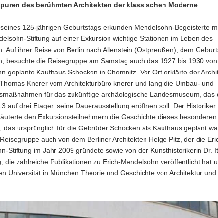
Spuren des berühmten Architekten der klassischen Moderne
h seines 125-jährigen Geburtstags erkunden Mendelsohn-Begeisterte mi
elsohn-Stiftung auf einer Exkursion wichtige Stationen im Leben des
n. Auf ihrer Reise von Berlin nach Allenstein (Ostpreußen), dem Geburt
en, besuchte die Reisegruppe am Samstag auch das 1927 bis 1930 von
 geplante Kaufhaus Schocken in Chemnitz. Vor Ort erklärte der Archi
 Thomas Knerer vom Architekturbüro knerer und lang die Umbau- und
smaßnahmen für das zukünftige archäologische Landesmuseum, das d
3 auf drei Etagen seine Dauerausstellung eröffnen soll. Der Historiker
rläuterte den Exkursionsteilnehmern die Geschichte dieses besonderen
das ursprünglich für die Gebrüder Schocken als Kaufhaus geplant war
Reisegruppe auch von dem Berliner Architekten Helge Pitz, der die Eri
-Stiftung im Jahr 2009 gründete sowie von der Kunsthistorikerin Dr. I
 die zahlreiche Publikationen zu Erich-Mendelsohn veröffentlicht hat 
en Universität in München Theorie und Geschichte von Architektur und