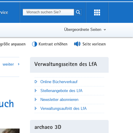
Suchbegriff
rvice
Suche starten
Übergeordnete Seiten
tgröße anpassen
Kontrast erhöhen
Seite vorlesen
Weitere
weiter
Verwaltungsseiten des LfA
Information
Online Bücherverkauf
Stellenangebote des LfA
uch
Newsletter abonnieren
Verwaltungsauftritt des LfA
archaeo 3D