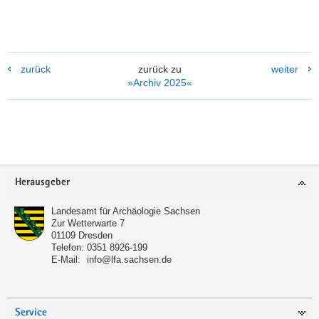
zurück
zurück zu
weiter
»Archiv 2025«
Weitere
Information
Footer-
Herausgeber
Bereich
Landesamt für Archäologie Sachsen
Zur Wetterwarte 7
01109
Dresden
Telefon:
0351 8926-199
E-Mail:
info@lfa.sachsen.de
Service