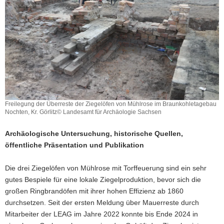
a
v
i
g
a
t
i
o
n
Freilegung der Überreste der Ziegelöfen von Mühlrose im Braunkohletagebau
Nochten, Kr. Görlitz© Landesamt für Archäologie Sachsen
Archäologische Untersuchung, historische Quellen,
öffentliche Präsentation und Publikation
Die drei Ziegelöfen von Mühlrose mit Torffeuerung sind ein sehr
gutes Bespiele für eine lokale Ziegelproduktion, bevor sich die
großen Ringbrandöfen mit ihrer hohen Effizienz ab 1860
durchsetzen. Seit der ersten Meldung über Mauerreste durch
Mitarbeiter der LEAG im Jahre 2022 konnte bis Ende 2024 in