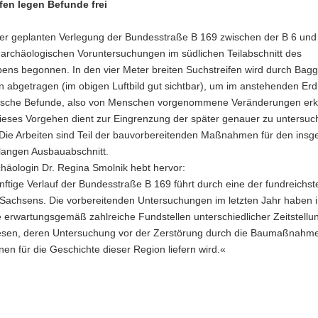
fen legen Befunde frei
er geplanten Verlegung der Bundesstraße B 169 zwischen der B 6 und 
 archäologischen Voruntersuchungen im südlichen Teilabschnitt des
ens begonnen. In den vier Meter breiten Suchstreifen wird durch Bagg
 abgetragen (im obigen Luftbild gut sichtbar), um im anstehenden Erd
ische Befunde, also von Menschen vorgenommene Veränderungen er
ieses Vorgehen dient zur Eingrenzung der später genauer zu untersu
 Die Arbeiten sind Teil der bauvorbereitenden Maßnahmen für den insg
 langen Ausbauabschnitt.
häologin Dr. Regina Smolnik hebt hervor:
ftige Verlauf der Bundesstraße B 169 führt durch eine der fundreichst
Sachsens. Die vorbereitenden Untersuchungen im letzten Jahr haben 
 erwartungsgemäß zahlreiche Fundstellen unterschiedlicher Zeitstellu
sen, deren Untersuchung vor der Zerstörung durch die Baumaßnahme
nen für die Geschichte dieser Region liefern wird.«