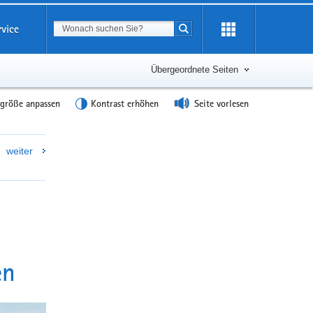
Suchbegriff
rvice
Suche starten
Übergeordnete Seiten
tgröße anpassen
Kontrast erhöhen
Seite vorlesen
Weitere
weiter
Information
en