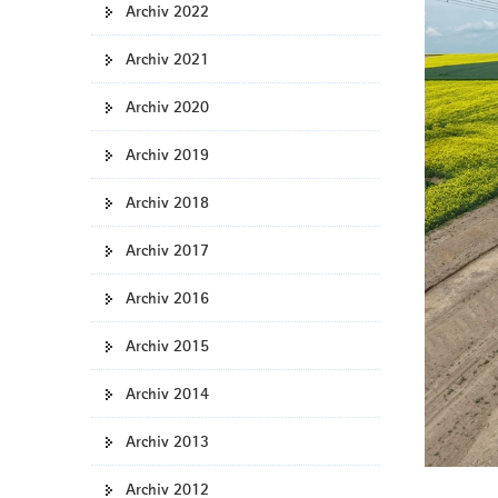
Archiv 2022
a
v
Archiv 2021
i
g
Archiv 2020
a
t
Archiv 2019
i
Archiv 2018
o
n
Archiv 2017
Archiv 2016
Archiv 2015
Archiv 2014
Archiv 2013
Archiv 2012