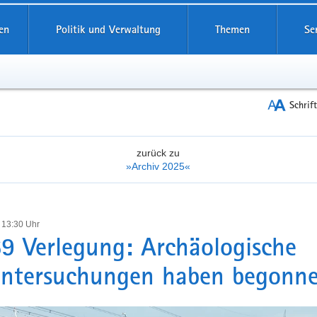
reifende
en
Politik und Verwaltung
Themen
Se
Schrif
zurück zu
»Archiv 2025«
 13:30 Uhr
9 Verlegung: Archäologische
untersuchungen haben begonn