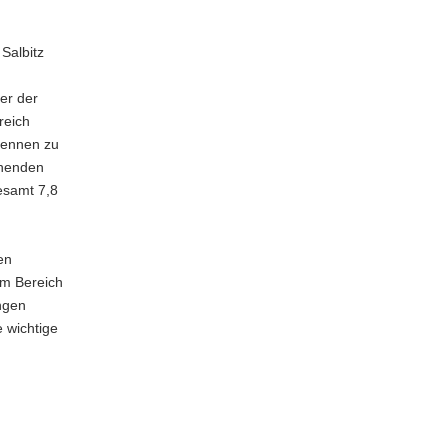
Salbitz
er der
reich
kennen zu
chenden
esamt 7,8
en
im Bereich
ngen
 wichtige