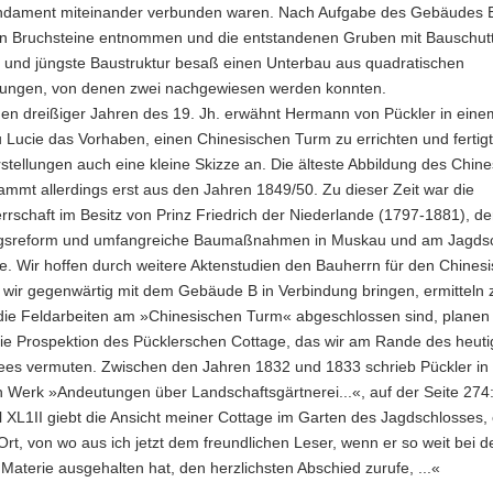
undament miteinander verbunden waren. Nach Aufgabe des Gebäudes 
en Bruchsteine entnommen und die entstandenen Gruben mit Bauschutt v
e und jüngste Baustruktur besaß einen Unterbau aus quadratischen
zungen, von denen zwei nachgewiesen werden konnten.
en dreißiger Jahren des 19. Jh. erwähnt Hermann von Pückler in einem
 Lucie das Vorhaben, einen Chinesischen Turm zu errichten und fertig
stellungen auch eine kleine Skizze an. Die älteste Abbildung des Chin
mmt allerdings erst aus den Jahren 1849/50. Zu dieser Zeit war die
rschaft im Besitz von Prinz Friedrich der Niederlande (1797-1881), de
gsreform und umfangreiche Baumaßnahmen in Muskau und am Jagds
e. Wir hoffen durch weitere Aktenstudien den Bauherrn für den Chines
 wir gegenwärtig mit dem Gebäude B in Verbindung bringen, ermitteln 
ie Feldarbeiten am »Chinesischen Turm« abgeschlossen sind, planen 
die Prospektion des Pücklerschen Cottage, das wir am Rande des heut
es vermuten. Zwischen den Jahren 1832 und 1833 schrieb Pückler in
 Werk »Andeutungen über Landschaftsgärtnerei...«, auf der Seite 274
el XL1II giebt die Ansicht meiner Cottage im Garten des Jagdschlosses, ei
rt, von wo aus ich jetzt dem freundlichen Leser, wenn er so weit bei d
Materie ausgehalten hat, den herzlichsten Abschied zurufe, ...«