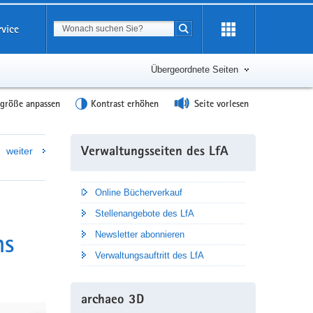
Suchbegriff
rvice
Suche starten
Übergeordnete Seiten
tgröße anpassen
Kontrast erhöhen
Seite vorlesen
Weitere
weiter
Verwaltungsseiten des LfA
Information
Online Bücherverkauf
Stellenangebote des LfA
ms
Newsletter abonnieren
Verwaltungsauftritt des LfA
archaeo 3D