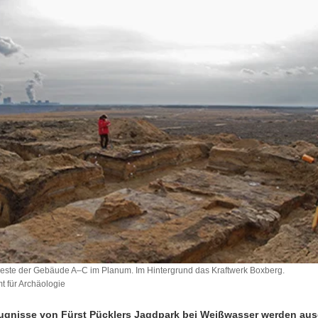
ste der Gebäude A–C im Planum. Im Hintergrund das Kraftwerk Boxberg.
 für Archäologie
eugnisse von Fürst Pücklers Jagdpark bei Weißwasser werden au