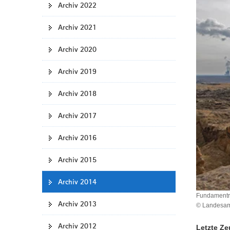
Archiv 2022
a
v
Archiv 2021
i
g
Archiv 2020
a
t
Archiv 2019
i
Archiv 2018
o
n
Archiv 2017
Archiv 2016
Archiv 2015
Archiv 2014
Fundamentre
Archiv 2013
© Landesamt
Archiv 2012
Letzte Z