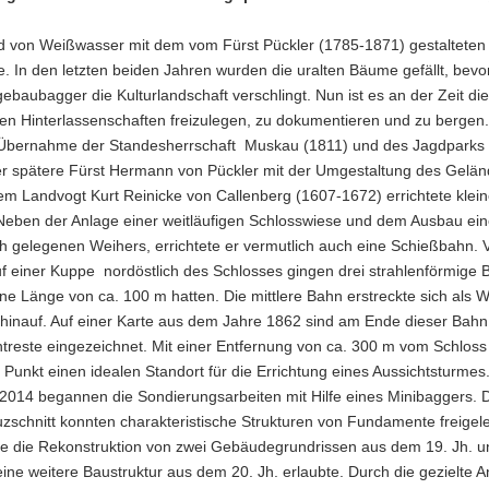
d von Weißwasser mit dem vom Fürst Pückler (1785-1871) gestalteten 
. In den letzten beiden Jahren wurden die uralten Bäume gefällt, bevo
gebaubagger die Kulturlandschaft verschlingt. Nun ist es an der Zeit d
en Hinterlassenschaften freizulegen, zu dokumentieren und zu bergen.
Übernahme der Standesherrschaft Muskau (1811) und des Jagdparks 
r spätere Fürst Hermann von Pückler mit der Umgestaltung des Gelä
m Landvogt Kurt Reinicke von Callenberg (1607-1672) errichtete klei
Neben der Anlage einer weitläufigen Schlosswiese und dem Ausbau ei
ch gelegenen Weihers, errichtete er vermutlich auch eine Schießbahn.
uf einer Kuppe nordöstlich des Schlosses gingen drei strahlenförmige
ine Länge von ca. 100 m hatten. Die mittlere Bahn erstreckte sich als 
hinauf. Auf einer Karte aus dem Jahre 1862 sind am Ende dieser Bahn
reste eingezeichnet. Mit einer Entfernung von ca. 300 m vom Schloss
Punkt einen idealen Standort für die Errichtung eines Aussichtsturmes
2014 begannen die Sondierungsarbeiten mit Hilfe eines Minibaggers. 
zschnitt konnten charakteristische Strukturen von Fundamente freigel
ie die Rekonstruktion von zwei Gebäudegrundrissen aus dem 19. Jh. u
ine weitere Baustruktur aus dem 20. Jh. erlaubte. Durch die gezielte 