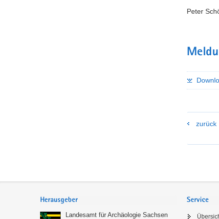
Peter Sch
Meldu
Downlo
zurück
Footer-
Bereich
Herausgeber
Service
Landesamt für Archäologie Sachsen
Übersic