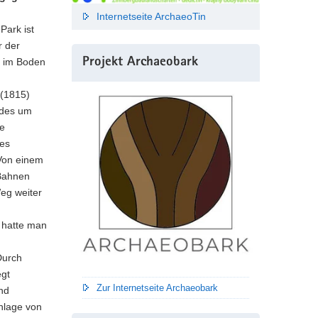
Internetseite ArchaeoTin
Park ist
r der
ie im Boden
Projekt Archaeobark
(1815)
ndes um
ne
nes
 Von einem
 Bahnen
Weg weiter
 hatte man
.
Durch
egt
Zur Internetseite Archaeobark
nd
Anlage von