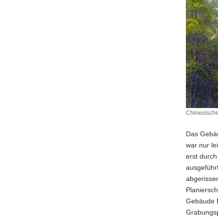
Chinesische
Chinesisc
Turm
Das Gebäu
am
war nur le
Jagdschlo
erst durc
um
1850
ausgeführ
(Lithograp
abgerissen
von
Planiersch
G.
Gebäude B
Täubert).
Grabungsp