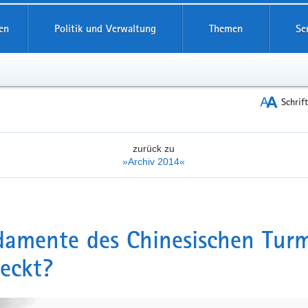
reifende
en
Politik und Verwaltung
Themen
Se
Schrif
zurück zu
»Archiv 2014«
amente des Chinesischen Tur
eckt?