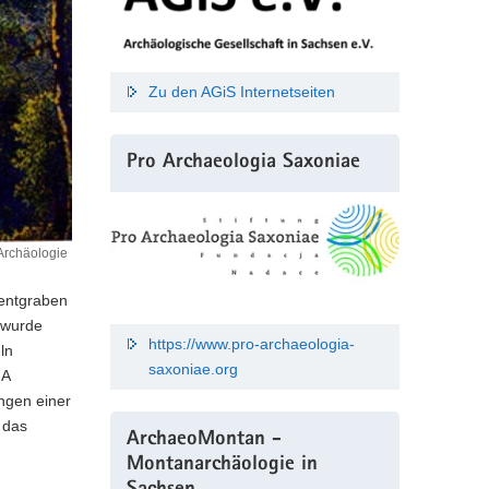
Zu den AGiS Internetseiten
Pro Archaeologia Saxoniae
Archäologie
mentgraben
l wurde
https://www.pro-archaeologia-
ln
saxoniae.org
 A
ngen einer
 das
ArchaeoMontan -
Montanarchäologie in