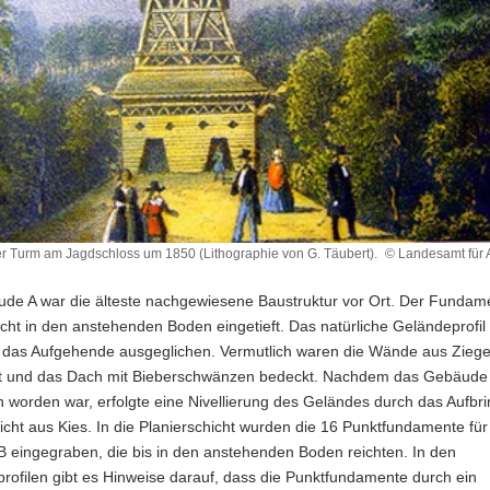
r Turm am Jagdschloss um 1850 (Lithographie von G. Täubert).
© Landesamt für 
her
de A war die älteste nachgewiesene Baustruktur vor Ort. Der Funda
icht in den anstehenden Boden eingetieft. Das natürliche Geländeprofi
ss
h das Aufgehende ausgeglichen. Vermutlich waren die Wände aus Ziege
t und das Dach mit Bieberschwänzen bedeckt. Nachdem das Gebäude
hie
 worden war, erfolgte eine Nivellierung des Geländes durch das Aufbri
icht aus Kies. In die Planierschicht wurden die 16 Punktfundamente für
 eingegraben, die bis in den anstehenden Boden reichten. In den
rofilen gibt es Hinweise darauf, dass die Punktfundamente durch ein