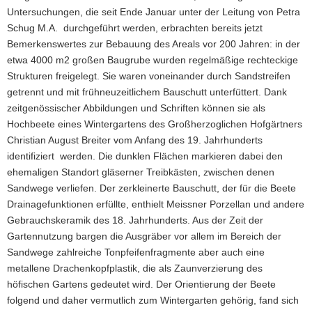
Untersuchungen, die seit Ende Januar unter der Leitung von Petra
Schug M.A. durchgeführt werden, erbrachten bereits jetzt
Bemerkenswertes zur Bebauung des Areals vor 200 Jahren: in der
etwa 4000 m2 großen Baugrube wurden regelmäßige rechteckige
Strukturen freigelegt. Sie waren voneinander durch Sandstreifen
getrennt und mit frühneuzeitlichem Bauschutt unterfüttert. Dank
zeitgenössischer Abbildungen und Schriften können sie als
Hochbeete eines Wintergartens des Großherzoglichen Hofgärtners
Christian August Breiter vom Anfang des 19. Jahrhunderts
identifiziert werden. Die dunklen Flächen markieren dabei den
ehemaligen Standort gläserner Treibkästen, zwischen denen
Sandwege verliefen. Der zerkleinerte Bauschutt, der für die Beete
Drainagefunktionen erfüllte, enthielt Meissner Porzellan und andere
Gebrauchskeramik des 18. Jahrhunderts. Aus der Zeit der
Gartennutzung bargen die Ausgräber vor allem im Bereich der
Sandwege zahlreiche Tonpfeifenfragmente aber auch eine
metallene Drachenkopfplastik, die als Zaunverzierung des
höfischen Gartens gedeutet wird. Der Orientierung der Beete
folgend und daher vermutlich zum Wintergarten gehörig, fand sich