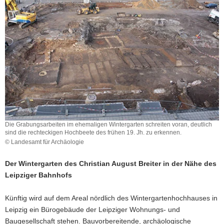
a
v
i
g
a
t
i
o
n
Die Grabungsarbeiten im ehemaligen Wintergarten schreiten voran, deutlich
sind die rechteckigen Hochbeete des frühen 19. Jh. zu erkennen.
© Landesamt für Archäologie
Der Wintergarten des Christian August Breiter in der Nähe des
Leipziger Bahnhofs
Künftig wird auf dem Areal nördlich des Wintergartenhochhauses in
Leipzig ein Bürogebäude der Leipziger Wohnungs- und
Baugesellschaft stehen. Bauvorbereitende, archäologische